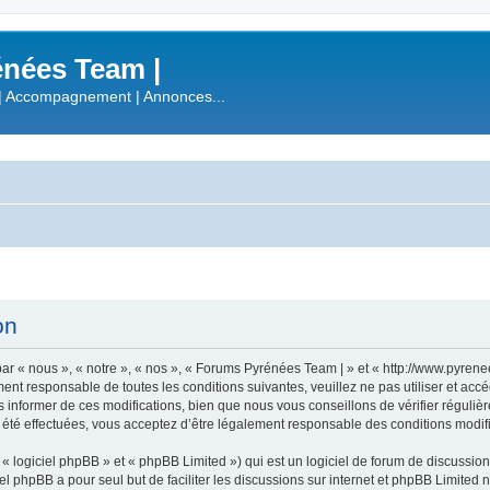
nées Team |
| Accompagnement | Annonces...
on
r « nous », « notre », « nos », « Forums Pyrénées Team | » et « http://www.pyren
ment responsable de toutes les conditions suivantes, veuillez ne pas utiliser et a
informer de ces modifications, bien que nous vous conseillons de vérifier régulièr
été effectuées, vous acceptez d’être légalement responsable des conditions modifi
 logiciel phpBB » et « phpBB Limited ») qui est un logiciel de forum de discussio
iel phpBB a pour seul but de faciliter les discussions sur internet et phpBB Limit