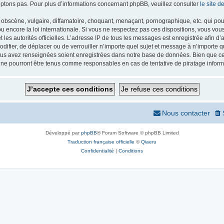
ptons pas. Pour plus d’informations concernant phpBB, veuillez consulter
le site 
obscène, vulgaire, diffamatoire, choquant, menaçant, pornographique, etc. qui pourr
 encore la loi internationale. Si vous ne respectez pas ces dispositions, vous vou
 et les autorités officielles. L’adresse IP de tous les messages est enregistrée afin 
odifier, de déplacer ou de verrouiller n’importe quel sujet et message à n’importe
vous avez renseignées soient enregistrées dans notre base de données. Bien que ces
 ne pourront être tenus comme responsables en cas de tentative de piratage infor
Nous contacter
Développé par
phpBB
® Forum Software © phpBB Limited
Traduction française officielle
©
Qiaeru
Confidentialité
|
Conditions