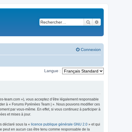
Rechercher
Recherche avancé
Connexion
Langue :
ees-team.com »), vous acceptez d’être légalement responsable
ccéder à « Forums Pyrénées Team | ». Nous pouvons modifier ces
ement par vous-même. En effet, si vous continuez à participer à
ées et mises à jour.
ns déclaré sous la «
licence publique générale GNU 2.0
» et qui
ed ne peut en aucun cas être tenu comme responsable de la