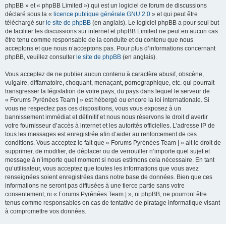
phpBB » et « phpBB Limited ») qui est un logiciel de forum de discussions
déclaré sous la «
licence publique générale GNU 2.0
» et qui peut être
téléchargé sur
le site de phpBB
(en anglais). Le logiciel phpBB a pour seul but
de faciliter les discussions sur internet et phpBB Limited ne peut en aucun cas
être tenu comme responsable de la conduite et du contenu que nous
acceptons et que nous n’acceptons pas. Pour plus d’informations concernant
phpBB, veuillez consulter
le site de phpBB
(en anglais).
Vous acceptez de ne publier aucun contenu à caractère abusif, obscène,
vulgaire, diffamatoire, choquant, menaçant, pornographique, etc. qui pourrait
transgresser la législation de votre pays, du pays dans lequel le serveur de
« Forums Pyrénées Team | » est hébergé ou encore la loi internationale. Si
vous ne respectez pas ces dispositions, vous vous exposez à un
bannissement immédiat et définitif et nous nous réservons le droit d’avertir
votre fournisseur d’accès à internet et les autorités officielles. L’adresse IP de
tous les messages est enregistrée afin d’aider au renforcement de ces
conditions. Vous acceptez le fait que « Forums Pyrénées Team | » ait le droit de
supprimer, de modifier, de déplacer ou de verrouiller n’importe quel sujet et
message à n’importe quel moment si nous estimons cela nécessaire. En tant
qu’utilisateur, vous acceptez que toutes les informations que vous avez
renseignées soient enregistrées dans notre base de données. Bien que ces
informations ne seront pas diffusées à une tierce partie sans votre
consentement, ni « Forums Pyrénées Team | », ni phpBB, ne pourront être
tenus comme responsables en cas de tentative de piratage informatique visant
à compromettre vos données.