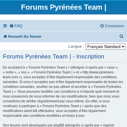
Forums Pyrénées Team |
FAQ
Connexion
R
Accueil du forum
e
Langue :
c
Forums Pyrénées Team | - Inscription
h
En accédant à « Forums Pyrénées Team | » (désigné ci-après par « nous »,
e
« notre », « nos », « Forums Pyrénées Team | » et « http://www.pyrenees-
team.com »), vous acceptez d’être légalement responsable des conditions
r
suivantes. Si vous n’acceptez pas d’être légalement responsable de toutes les
conditions suivantes, veuillez ne pas utiliser et accéder à « Forums Pyrénées
c
Team | ». Nous pouvons modifier ces conditions à n’importe quel moment et
nous essaierons de vous informer de ces modifications, bien que nous vous
h
conseillons de vérifier régulièrement par vous-même. En effet, si vous
e
continuez à participer à « Forums Pyrénées Team | » après que des
modifications aient été effectuées, vous acceptez d’être légalement
r
responsable des conditions modifiées et mises à jour.
Nos forums sont développés par phpBB (désignés ci-après par « logiciel