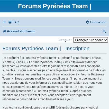
Forums Pyrénées Team |
FAQ
Connexion
R
Accueil du forum
e
Langue :
c
Forums Pyrénées Team | - Inscription
h
En accédant à « Forums Pyrénées Team | » (désigné ci-après par « nous »,
e
« notre », « nos », « Forums Pyrénées Team | » et « http://www.pyrenees-
team.com »), vous acceptez d’être légalement responsable des conditions
r
suivantes. Si vous n’acceptez pas d’être légalement responsable de toutes les
conditions suivantes, veuillez ne pas utiliser et accéder à « Forums Pyrénées
c
Team | ». Nous pouvons modifier ces conditions à n’importe quel moment et
nous essaierons de vous informer de ces modifications, bien que nous vous
h
conseillons de vérifier régulièrement par vous-même. En effet, si vous
e
continuez à participer à « Forums Pyrénées Team | » après que des
modifications aient été effectuées, vous acceptez d’être légalement
r
responsable des conditions modifiées et mises à jour.
Nos forums sont développés par phpBB (désignés ci-après par « logiciel