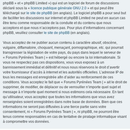
phpBB » et « phpBB Limited ») qui est un logiciel de forum de discussions
déclaré sous la «
licence publique générale GNU 2.0
» et qui peut être
téléchargé sur
le site de phpBB
(en anglais). Le logiciel phpBB a pour seul but
de faciliter les discussions sur internet et phpBB Limited ne peut en aucun cas
être tenu comme responsable de la conduite et du contenu que nous
acceptons et que nous n’acceptons pas. Pour plus d’informations concernant
phpBB, veuillez consulter
le site de phpBB
(en anglais).
Vous acceptez de ne publier aucun contenu à caractère abusif, obscène,
vulgaire, diffamatoire, choquant, menaçant, pornographique, etc. qui pourrait
transgresser la législation de votre pays, du pays dans lequel le serveur de
« Forums Pyrénées Team | » est hébergé ou encore la loi internationale. Si
vous ne respectez pas ces dispositions, vous vous exposez à un
bannissement immédiat et définitif et nous nous réservons le droit d’avertir
votre fournisseur d’accès à internet et les autorités officielles. L’adresse IP de
tous les messages est enregistrée afin d’aider au renforcement de ces
conditions. Vous acceptez le fait que « Forums Pyrénées Team | » ait le droit de
supprimer, de modifier, de déplacer ou de verrouiller n’importe quel sujet et
message à n’importe quel moment si nous estimons cela nécessaire. En tant
qu’utilisateur, vous acceptez que toutes les informations que vous avez
renseignées soient enregistrées dans notre base de données. Bien que ces
informations ne seront pas diffusées à une tierce partie sans votre
consentement, ni « Forums Pyrénées Team | », ni phpBB, ne pourront être
tenus comme responsables en cas de tentative de piratage informatique visant
à compromettre vos données.