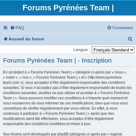
Forums Pyrénées Team |
FAQ
Connexion
R
Accueil du forum
e
Langue :
c
Forums Pyrénées Team | - Inscription
h
En accédant à « Forums Pyrénées Team | » (désigné ci-après par « nous »,
e
« notre », « nos », « Forums Pyrénées Team | » et « http://www.pyrenees-
team.com »), vous acceptez d’être légalement responsable des conditions
r
suivantes. Si vous n’acceptez pas d’être légalement responsable de toutes les
conditions suivantes, veuillez ne pas utiliser et accéder à « Forums Pyrénées
c
Team | ». Nous pouvons modifier ces conditions à n’importe quel moment et
nous essaierons de vous informer de ces modifications, bien que nous vous
h
conseillons de vérifier régulièrement par vous-même. En effet, si vous
e
continuez à participer à « Forums Pyrénées Team | » après que des
modifications aient été effectuées, vous acceptez d’être légalement
r
responsable des conditions modifiées et mises à jour.
Nos forums sont développés par phpBB (désignés ci-après par « logiciel