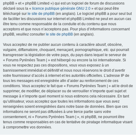
phpBB » et « phpBB Limited ») qui est un logiciel de forum de discussions
déclaré sous la «
licence publique générale GNU 2.0
» et qui peut être
téléchargé sur
le site de phpBB
(en anglais). Le logiciel phpBB a pour seul but
de faciliter les discussions sur internet et phpBB Limited ne peut en aucun cas
être tenu comme responsable de la conduite et du contenu que nous
acceptons et que nous n’acceptons pas. Pour plus d’informations concernant
phpBB, veuillez consulter
le site de phpBB
(en anglais).
Vous acceptez de ne publier aucun contenu à caractère abusif, obscène,
vulgaire, diffamatoire, choquant, menaçant, pornographique, etc. qui pourrait
transgresser la législation de votre pays, du pays dans lequel le serveur de
« Forums Pyrénées Team | » est hébergé ou encore la loi internationale. Si
vous ne respectez pas ces dispositions, vous vous exposez à un
bannissement immédiat et définitif et nous nous réservons le droit d’avertir
votre fournisseur d’accès à internet et les autorités officielles. L’adresse IP de
tous les messages est enregistrée afin d’aider au renforcement de ces
conditions. Vous acceptez le fait que « Forums Pyrénées Team | » ait le droit de
supprimer, de modifier, de déplacer ou de verrouiller n’importe quel sujet et
message à n’importe quel moment si nous estimons cela nécessaire. En tant
qu’utilisateur, vous acceptez que toutes les informations que vous avez
renseignées soient enregistrées dans notre base de données. Bien que ces
informations ne seront pas diffusées à une tierce partie sans votre
consentement, ni « Forums Pyrénées Team | », ni phpBB, ne pourront être
tenus comme responsables en cas de tentative de piratage informatique visant
à compromettre vos données.