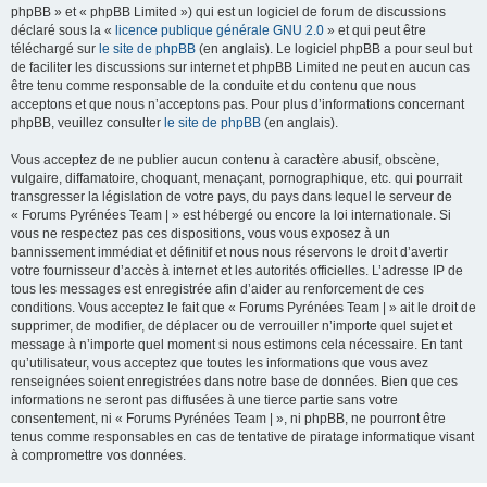
phpBB » et « phpBB Limited ») qui est un logiciel de forum de discussions
déclaré sous la «
licence publique générale GNU 2.0
» et qui peut être
téléchargé sur
le site de phpBB
(en anglais). Le logiciel phpBB a pour seul but
de faciliter les discussions sur internet et phpBB Limited ne peut en aucun cas
être tenu comme responsable de la conduite et du contenu que nous
acceptons et que nous n’acceptons pas. Pour plus d’informations concernant
phpBB, veuillez consulter
le site de phpBB
(en anglais).
Vous acceptez de ne publier aucun contenu à caractère abusif, obscène,
vulgaire, diffamatoire, choquant, menaçant, pornographique, etc. qui pourrait
transgresser la législation de votre pays, du pays dans lequel le serveur de
« Forums Pyrénées Team | » est hébergé ou encore la loi internationale. Si
vous ne respectez pas ces dispositions, vous vous exposez à un
bannissement immédiat et définitif et nous nous réservons le droit d’avertir
votre fournisseur d’accès à internet et les autorités officielles. L’adresse IP de
tous les messages est enregistrée afin d’aider au renforcement de ces
conditions. Vous acceptez le fait que « Forums Pyrénées Team | » ait le droit de
supprimer, de modifier, de déplacer ou de verrouiller n’importe quel sujet et
message à n’importe quel moment si nous estimons cela nécessaire. En tant
qu’utilisateur, vous acceptez que toutes les informations que vous avez
renseignées soient enregistrées dans notre base de données. Bien que ces
informations ne seront pas diffusées à une tierce partie sans votre
consentement, ni « Forums Pyrénées Team | », ni phpBB, ne pourront être
tenus comme responsables en cas de tentative de piratage informatique visant
à compromettre vos données.