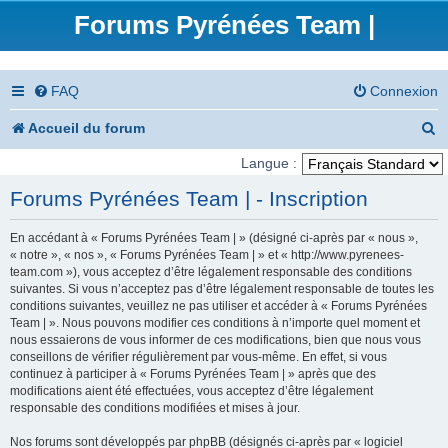
Forums Pyrénées Team |
FAQ
Connexion
R
Accueil du forum
e
Langue :
c
Forums Pyrénées Team | - Inscription
h
En accédant à « Forums Pyrénées Team | » (désigné ci-après par « nous »,
e
« notre », « nos », « Forums Pyrénées Team | » et « http://www.pyrenees-
team.com »), vous acceptez d’être légalement responsable des conditions
r
suivantes. Si vous n’acceptez pas d’être légalement responsable de toutes les
conditions suivantes, veuillez ne pas utiliser et accéder à « Forums Pyrénées
c
Team | ». Nous pouvons modifier ces conditions à n’importe quel moment et
nous essaierons de vous informer de ces modifications, bien que nous vous
h
conseillons de vérifier régulièrement par vous-même. En effet, si vous
e
continuez à participer à « Forums Pyrénées Team | » après que des
modifications aient été effectuées, vous acceptez d’être légalement
r
responsable des conditions modifiées et mises à jour.
Nos forums sont développés par phpBB (désignés ci-après par « logiciel