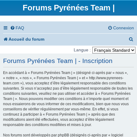
Forums Pyrénées Team |
FAQ
Connexion
R
Accueil du forum
e
Langue :
c
Forums Pyrénées Team | - Inscription
h
En accédant à « Forums Pyrénées Team | » (désigné ci-après par « nous »,
e
« notre », « nos », « Forums Pyrénées Team | » et « http://www.pyrenees-
team.com »), vous acceptez d’être légalement responsable des conditions
r
suivantes. Si vous n’acceptez pas d’être légalement responsable de toutes les
conditions suivantes, veuillez ne pas utiliser et accéder à « Forums Pyrénées
c
Team | ». Nous pouvons modifier ces conditions à n’importe quel moment et
nous essaierons de vous informer de ces modifications, bien que nous vous
h
conseillons de vérifier régulièrement par vous-même. En effet, si vous
e
continuez à participer à « Forums Pyrénées Team | » après que des
modifications aient été effectuées, vous acceptez d’être légalement
r
responsable des conditions modifiées et mises à jour.
Nos forums sont développés par phpBB (désignés ci-après par « logiciel