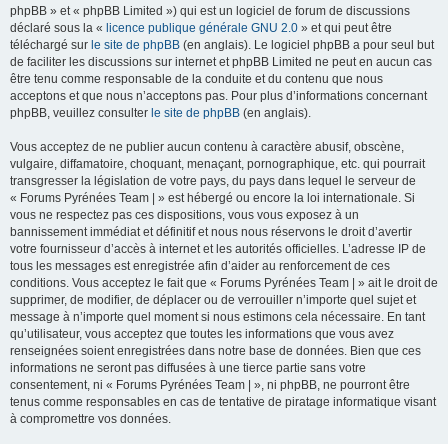
phpBB » et « phpBB Limited ») qui est un logiciel de forum de discussions
déclaré sous la «
licence publique générale GNU 2.0
» et qui peut être
téléchargé sur
le site de phpBB
(en anglais). Le logiciel phpBB a pour seul but
de faciliter les discussions sur internet et phpBB Limited ne peut en aucun cas
être tenu comme responsable de la conduite et du contenu que nous
acceptons et que nous n’acceptons pas. Pour plus d’informations concernant
phpBB, veuillez consulter
le site de phpBB
(en anglais).
Vous acceptez de ne publier aucun contenu à caractère abusif, obscène,
vulgaire, diffamatoire, choquant, menaçant, pornographique, etc. qui pourrait
transgresser la législation de votre pays, du pays dans lequel le serveur de
« Forums Pyrénées Team | » est hébergé ou encore la loi internationale. Si
vous ne respectez pas ces dispositions, vous vous exposez à un
bannissement immédiat et définitif et nous nous réservons le droit d’avertir
votre fournisseur d’accès à internet et les autorités officielles. L’adresse IP de
tous les messages est enregistrée afin d’aider au renforcement de ces
conditions. Vous acceptez le fait que « Forums Pyrénées Team | » ait le droit de
supprimer, de modifier, de déplacer ou de verrouiller n’importe quel sujet et
message à n’importe quel moment si nous estimons cela nécessaire. En tant
qu’utilisateur, vous acceptez que toutes les informations que vous avez
renseignées soient enregistrées dans notre base de données. Bien que ces
informations ne seront pas diffusées à une tierce partie sans votre
consentement, ni « Forums Pyrénées Team | », ni phpBB, ne pourront être
tenus comme responsables en cas de tentative de piratage informatique visant
à compromettre vos données.