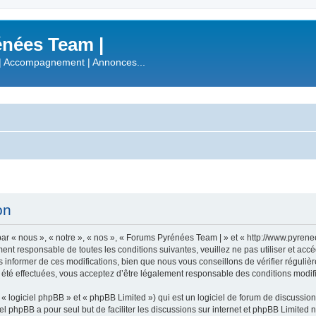
nées Team |
| Accompagnement | Annonces...
on
r « nous », « notre », « nos », « Forums Pyrénées Team | » et « http://www.pyren
ment responsable de toutes les conditions suivantes, veuillez ne pas utiliser et a
informer de ces modifications, bien que nous vous conseillons de vérifier régulièr
été effectuées, vous acceptez d’être légalement responsable des conditions modifi
 logiciel phpBB » et « phpBB Limited ») qui est un logiciel de forum de discussio
iel phpBB a pour seul but de faciliter les discussions sur internet et phpBB Limit