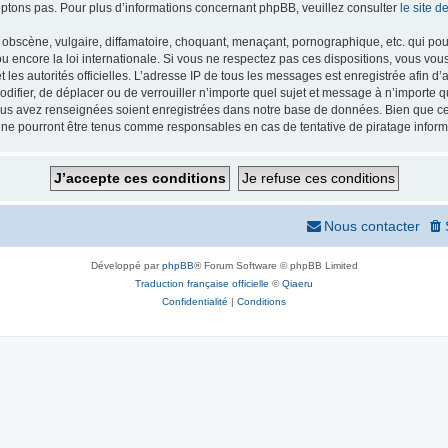
ptons pas. Pour plus d’informations concernant phpBB, veuillez consulter
le site 
obscène, vulgaire, diffamatoire, choquant, menaçant, pornographique, etc. qui pourr
 encore la loi internationale. Si vous ne respectez pas ces dispositions, vous vou
 et les autorités officielles. L’adresse IP de tous les messages est enregistrée afin 
odifier, de déplacer ou de verrouiller n’importe quel sujet et message à n’importe
vous avez renseignées soient enregistrées dans notre base de données. Bien que ces
 ne pourront être tenus comme responsables en cas de tentative de piratage infor
Nous contacter
Développé par
phpBB
® Forum Software © phpBB Limited
Traduction française officielle
©
Qiaeru
Confidentialité
|
Conditions