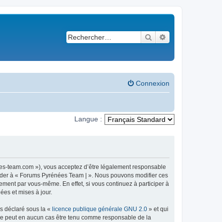
Rechercher
Recherche avancé
Connexion
Langue :
ees-team.com »), vous acceptez d’être légalement responsable
ccéder à « Forums Pyrénées Team | ». Nous pouvons modifier ces
ement par vous-même. En effet, si vous continuez à participer à
ées et mises à jour.
ns déclaré sous la «
licence publique générale GNU 2.0
» et qui
ed ne peut en aucun cas être tenu comme responsable de la