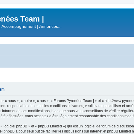
nées Team |
| Accompagnement | Annonces...
on
r « nous », « notre », « nos », « Forums Pyrénées Team | » et « http://www.pyren
ment responsable de toutes les conditions suivantes, veuillez ne pas utiliser et a
informer de ces modifications, bien que nous vous conseillons de vérifier régulièr
été effectuées, vous acceptez d’être légalement responsable des conditions modifi
 logiciel phpBB » et « phpBB Limited ») qui est un logiciel de forum de discussio
iel phpBB a pour seul but de faciliter les discussions sur internet et phpBB Limit