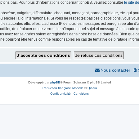
ptons pas. Pour plus d’informations concernant phpBB, veuillez consulter
le site 
obscène, vulgaire, diffamatoire, choquant, menaçant, pornographique, etc. qui pourr
 encore la loi internationale. Si vous ne respectez pas ces dispositions, vous vou
 et les autorités officielles. L’adresse IP de tous les messages est enregistrée afin 
odifier, de déplacer ou de verrouiller n’importe quel sujet et message à n’importe
vous avez renseignées soient enregistrées dans notre base de données. Bien que ces
 ne pourront être tenus comme responsables en cas de tentative de piratage infor
Nous contacter
Développé par
phpBB
® Forum Software © phpBB Limited
Traduction française officielle
©
Qiaeru
Confidentialité
|
Conditions