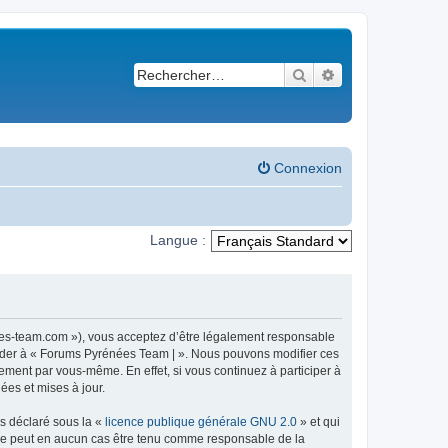
Rechercher
Recherche avancé
Connexion
Langue :
ees-team.com »), vous acceptez d’être légalement responsable
ccéder à « Forums Pyrénées Team | ». Nous pouvons modifier ces
ement par vous-même. En effet, si vous continuez à participer à
ées et mises à jour.
ns déclaré sous la «
licence publique générale GNU 2.0
» et qui
ed ne peut en aucun cas être tenu comme responsable de la