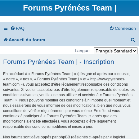
Forums Pyrénées Team |
FAQ
Connexion
R
Accueil du forum
e
Langue :
c
Forums Pyrénées Team | - Inscription
h
En accédant à « Forums Pyrénées Team | » (désigné ci-après par « nous »,
e
« notre », « nos », « Forums Pyrénées Team | » et « http://www.pyrenees-
team.com »), vous acceptez d’être légalement responsable des conditions
r
suivantes. Si vous n’acceptez pas d’être légalement responsable de toutes les
conditions suivantes, veuillez ne pas utiliser et accéder à « Forums Pyrénées
c
Team | ». Nous pouvons modifier ces conditions à n’importe quel moment et
nous essaierons de vous informer de ces modifications, bien que nous vous
h
conseillons de vérifier régulièrement par vous-même. En effet, si vous
e
continuez à participer à « Forums Pyrénées Team | » après que des
modifications aient été effectuées, vous acceptez d’être légalement
r
responsable des conditions modifiées et mises à jour.
Nos forums sont développés par phpBB (désignés ci-après par « logiciel