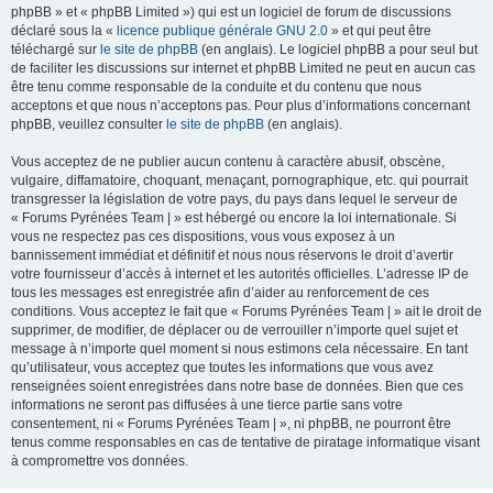
phpBB » et « phpBB Limited ») qui est un logiciel de forum de discussions
déclaré sous la «
licence publique générale GNU 2.0
» et qui peut être
téléchargé sur
le site de phpBB
(en anglais). Le logiciel phpBB a pour seul but
de faciliter les discussions sur internet et phpBB Limited ne peut en aucun cas
être tenu comme responsable de la conduite et du contenu que nous
acceptons et que nous n’acceptons pas. Pour plus d’informations concernant
phpBB, veuillez consulter
le site de phpBB
(en anglais).
Vous acceptez de ne publier aucun contenu à caractère abusif, obscène,
vulgaire, diffamatoire, choquant, menaçant, pornographique, etc. qui pourrait
transgresser la législation de votre pays, du pays dans lequel le serveur de
« Forums Pyrénées Team | » est hébergé ou encore la loi internationale. Si
vous ne respectez pas ces dispositions, vous vous exposez à un
bannissement immédiat et définitif et nous nous réservons le droit d’avertir
votre fournisseur d’accès à internet et les autorités officielles. L’adresse IP de
tous les messages est enregistrée afin d’aider au renforcement de ces
conditions. Vous acceptez le fait que « Forums Pyrénées Team | » ait le droit de
supprimer, de modifier, de déplacer ou de verrouiller n’importe quel sujet et
message à n’importe quel moment si nous estimons cela nécessaire. En tant
qu’utilisateur, vous acceptez que toutes les informations que vous avez
renseignées soient enregistrées dans notre base de données. Bien que ces
informations ne seront pas diffusées à une tierce partie sans votre
consentement, ni « Forums Pyrénées Team | », ni phpBB, ne pourront être
tenus comme responsables en cas de tentative de piratage informatique visant
à compromettre vos données.