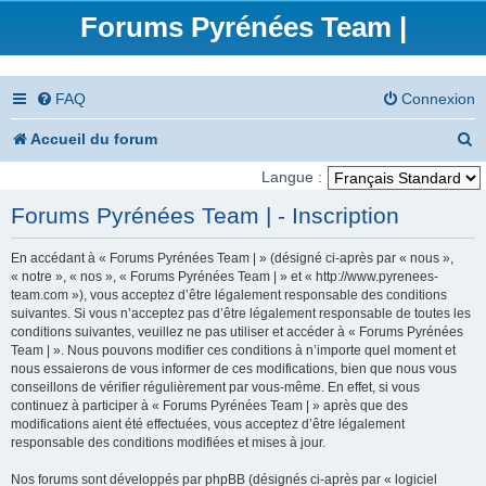
Forums Pyrénées Team |
FAQ
Connexion
R
Accueil du forum
e
Langue :
c
Forums Pyrénées Team | - Inscription
h
En accédant à « Forums Pyrénées Team | » (désigné ci-après par « nous »,
e
« notre », « nos », « Forums Pyrénées Team | » et « http://www.pyrenees-
team.com »), vous acceptez d’être légalement responsable des conditions
r
suivantes. Si vous n’acceptez pas d’être légalement responsable de toutes les
conditions suivantes, veuillez ne pas utiliser et accéder à « Forums Pyrénées
c
Team | ». Nous pouvons modifier ces conditions à n’importe quel moment et
nous essaierons de vous informer de ces modifications, bien que nous vous
h
conseillons de vérifier régulièrement par vous-même. En effet, si vous
e
continuez à participer à « Forums Pyrénées Team | » après que des
modifications aient été effectuées, vous acceptez d’être légalement
r
responsable des conditions modifiées et mises à jour.
Nos forums sont développés par phpBB (désignés ci-après par « logiciel