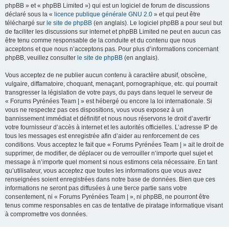
phpBB » et « phpBB Limited ») qui est un logiciel de forum de discussions
déclaré sous la «
licence publique générale GNU 2.0
» et qui peut être
téléchargé sur
le site de phpBB
(en anglais). Le logiciel phpBB a pour seul but
de faciliter les discussions sur internet et phpBB Limited ne peut en aucun cas
être tenu comme responsable de la conduite et du contenu que nous
acceptons et que nous n’acceptons pas. Pour plus d’informations concernant
phpBB, veuillez consulter
le site de phpBB
(en anglais).
Vous acceptez de ne publier aucun contenu à caractère abusif, obscène,
vulgaire, diffamatoire, choquant, menaçant, pornographique, etc. qui pourrait
transgresser la législation de votre pays, du pays dans lequel le serveur de
« Forums Pyrénées Team | » est hébergé ou encore la loi internationale. Si
vous ne respectez pas ces dispositions, vous vous exposez à un
bannissement immédiat et définitif et nous nous réservons le droit d’avertir
votre fournisseur d’accès à internet et les autorités officielles. L’adresse IP de
tous les messages est enregistrée afin d’aider au renforcement de ces
conditions. Vous acceptez le fait que « Forums Pyrénées Team | » ait le droit de
supprimer, de modifier, de déplacer ou de verrouiller n’importe quel sujet et
message à n’importe quel moment si nous estimons cela nécessaire. En tant
qu’utilisateur, vous acceptez que toutes les informations que vous avez
renseignées soient enregistrées dans notre base de données. Bien que ces
informations ne seront pas diffusées à une tierce partie sans votre
consentement, ni « Forums Pyrénées Team | », ni phpBB, ne pourront être
tenus comme responsables en cas de tentative de piratage informatique visant
à compromettre vos données.