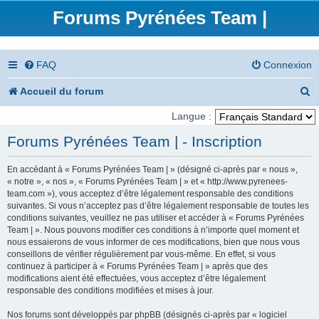
Forums Pyrénées Team |
FAQ
Connexion
R
Accueil du forum
e
Langue :
c
Forums Pyrénées Team | - Inscription
h
En accédant à « Forums Pyrénées Team | » (désigné ci-après par « nous »,
e
« notre », « nos », « Forums Pyrénées Team | » et « http://www.pyrenees-
team.com »), vous acceptez d’être légalement responsable des conditions
r
suivantes. Si vous n’acceptez pas d’être légalement responsable de toutes les
conditions suivantes, veuillez ne pas utiliser et accéder à « Forums Pyrénées
c
Team | ». Nous pouvons modifier ces conditions à n’importe quel moment et
nous essaierons de vous informer de ces modifications, bien que nous vous
h
conseillons de vérifier régulièrement par vous-même. En effet, si vous
e
continuez à participer à « Forums Pyrénées Team | » après que des
modifications aient été effectuées, vous acceptez d’être légalement
r
responsable des conditions modifiées et mises à jour.
Nos forums sont développés par phpBB (désignés ci-après par « logiciel