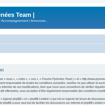
nées Team |
| Accompagnement | Annonces...
on
r « nous », « notre », « nos », « Forums Pyrénées Team | » et « http://www.pyren
ment responsable de toutes les conditions suivantes, veuillez ne pas utiliser et a
informer de ces modifications, bien que nous vous conseillons de vérifier régulièr
été effectuées, vous acceptez d’être légalement responsable des conditions modifi
 logiciel phpBB » et « phpBB Limited ») qui est un logiciel de forum de discussio
iel phpBB a pour seul but de faciliter les discussions sur internet et phpBB Limit