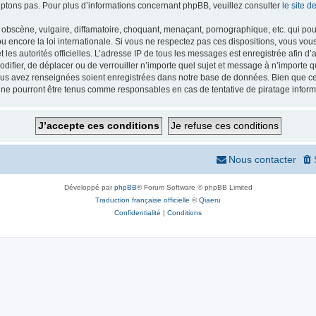
ptons pas. Pour plus d’informations concernant phpBB, veuillez consulter
le site 
obscène, vulgaire, diffamatoire, choquant, menaçant, pornographique, etc. qui pourr
 encore la loi internationale. Si vous ne respectez pas ces dispositions, vous vou
 et les autorités officielles. L’adresse IP de tous les messages est enregistrée afin 
odifier, de déplacer ou de verrouiller n’importe quel sujet et message à n’importe
vous avez renseignées soient enregistrées dans notre base de données. Bien que ces
 ne pourront être tenus comme responsables en cas de tentative de piratage infor
Nous contacter
Développé par
phpBB
® Forum Software © phpBB Limited
Traduction française officielle
©
Qiaeru
Confidentialité
|
Conditions