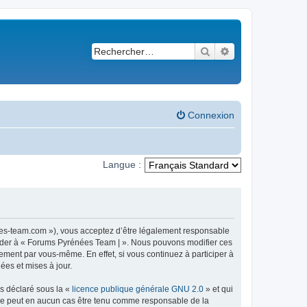
Rechercher
Recherche avancé
Connexion
Langue :
ees-team.com »), vous acceptez d’être légalement responsable
ccéder à « Forums Pyrénées Team | ». Nous pouvons modifier ces
ement par vous-même. En effet, si vous continuez à participer à
ées et mises à jour.
ns déclaré sous la «
licence publique générale GNU 2.0
» et qui
ed ne peut en aucun cas être tenu comme responsable de la