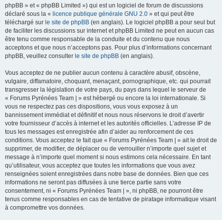
phpBB » et « phpBB Limited ») qui est un logiciel de forum de discussions
déclaré sous la «
licence publique générale GNU 2.0
» et qui peut être
téléchargé sur
le site de phpBB
(en anglais). Le logiciel phpBB a pour seul but
de faciliter les discussions sur internet et phpBB Limited ne peut en aucun cas
être tenu comme responsable de la conduite et du contenu que nous
acceptons et que nous n’acceptons pas. Pour plus d’informations concernant
phpBB, veuillez consulter
le site de phpBB
(en anglais).
Vous acceptez de ne publier aucun contenu à caractère abusif, obscène,
vulgaire, diffamatoire, choquant, menaçant, pornographique, etc. qui pourrait
transgresser la législation de votre pays, du pays dans lequel le serveur de
« Forums Pyrénées Team | » est hébergé ou encore la loi internationale. Si
vous ne respectez pas ces dispositions, vous vous exposez à un
bannissement immédiat et définitif et nous nous réservons le droit d’avertir
votre fournisseur d’accès à internet et les autorités officielles. L’adresse IP de
tous les messages est enregistrée afin d’aider au renforcement de ces
conditions. Vous acceptez le fait que « Forums Pyrénées Team | » ait le droit de
supprimer, de modifier, de déplacer ou de verrouiller n’importe quel sujet et
message à n’importe quel moment si nous estimons cela nécessaire. En tant
qu’utilisateur, vous acceptez que toutes les informations que vous avez
renseignées soient enregistrées dans notre base de données. Bien que ces
informations ne seront pas diffusées à une tierce partie sans votre
consentement, ni « Forums Pyrénées Team | », ni phpBB, ne pourront être
tenus comme responsables en cas de tentative de piratage informatique visant
à compromettre vos données.