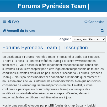
Forums Pyrénées Team |
FAQ
Connexion
R
Accueil du forum
e
Langue :
c
Forums Pyrénées Team | - Inscription
h
En accédant à « Forums Pyrénées Team | » (désigné ci-après par « nous »,
e
« notre », « nos », « Forums Pyrénées Team | » et « http://www.pyrenees-
team.com »), vous acceptez d’être légalement responsable des conditions
r
suivantes. Si vous n’acceptez pas d’être légalement responsable de toutes les
conditions suivantes, veuillez ne pas utiliser et accéder à « Forums Pyrénées
c
Team | ». Nous pouvons modifier ces conditions à n’importe quel moment et
nous essaierons de vous informer de ces modifications, bien que nous vous
h
conseillons de vérifier régulièrement par vous-même. En effet, si vous
e
continuez à participer à « Forums Pyrénées Team | » après que des
modifications aient été effectuées, vous acceptez d’être légalement
r
responsable des conditions modifiées et mises à jour.
Nos forums sont développés par phpBB (désignés ci-après par « logiciel