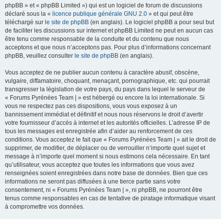
phpBB » et « phpBB Limited ») qui est un logiciel de forum de discussions
déclaré sous la «
licence publique générale GNU 2.0
» et qui peut être
téléchargé sur
le site de phpBB
(en anglais). Le logiciel phpBB a pour seul but
de faciliter les discussions sur internet et phpBB Limited ne peut en aucun cas
être tenu comme responsable de la conduite et du contenu que nous
acceptons et que nous n’acceptons pas. Pour plus d’informations concernant
phpBB, veuillez consulter
le site de phpBB
(en anglais).
Vous acceptez de ne publier aucun contenu à caractère abusif, obscène,
vulgaire, diffamatoire, choquant, menaçant, pornographique, etc. qui pourrait
transgresser la législation de votre pays, du pays dans lequel le serveur de
« Forums Pyrénées Team | » est hébergé ou encore la loi internationale. Si
vous ne respectez pas ces dispositions, vous vous exposez à un
bannissement immédiat et définitif et nous nous réservons le droit d’avertir
votre fournisseur d’accès à internet et les autorités officielles. L’adresse IP de
tous les messages est enregistrée afin d’aider au renforcement de ces
conditions. Vous acceptez le fait que « Forums Pyrénées Team | » ait le droit de
supprimer, de modifier, de déplacer ou de verrouiller n’importe quel sujet et
message à n’importe quel moment si nous estimons cela nécessaire. En tant
qu’utilisateur, vous acceptez que toutes les informations que vous avez
renseignées soient enregistrées dans notre base de données. Bien que ces
informations ne seront pas diffusées à une tierce partie sans votre
consentement, ni « Forums Pyrénées Team | », ni phpBB, ne pourront être
tenus comme responsables en cas de tentative de piratage informatique visant
à compromettre vos données.