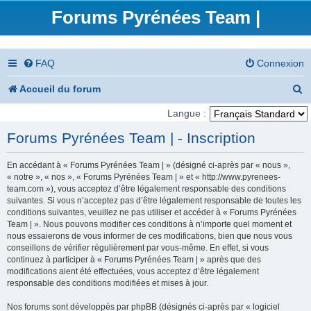
Forums Pyrénées Team |
FAQ
Connexion
R
Accueil du forum
e
Langue :
c
Forums Pyrénées Team | - Inscription
h
En accédant à « Forums Pyrénées Team | » (désigné ci-après par « nous »,
e
« notre », « nos », « Forums Pyrénées Team | » et « http://www.pyrenees-
team.com »), vous acceptez d’être légalement responsable des conditions
r
suivantes. Si vous n’acceptez pas d’être légalement responsable de toutes les
conditions suivantes, veuillez ne pas utiliser et accéder à « Forums Pyrénées
c
Team | ». Nous pouvons modifier ces conditions à n’importe quel moment et
nous essaierons de vous informer de ces modifications, bien que nous vous
h
conseillons de vérifier régulièrement par vous-même. En effet, si vous
e
continuez à participer à « Forums Pyrénées Team | » après que des
modifications aient été effectuées, vous acceptez d’être légalement
r
responsable des conditions modifiées et mises à jour.
Nos forums sont développés par phpBB (désignés ci-après par « logiciel