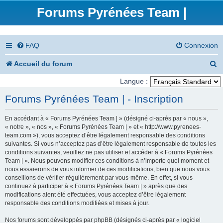
Forums Pyrénées Team |
FAQ
Connexion
R
Accueil du forum
e
Langue :
c
Forums Pyrénées Team | - Inscription
h
En accédant à « Forums Pyrénées Team | » (désigné ci-après par « nous »,
e
« notre », « nos », « Forums Pyrénées Team | » et « http://www.pyrenees-
team.com »), vous acceptez d’être légalement responsable des conditions
r
suivantes. Si vous n’acceptez pas d’être légalement responsable de toutes les
conditions suivantes, veuillez ne pas utiliser et accéder à « Forums Pyrénées
c
Team | ». Nous pouvons modifier ces conditions à n’importe quel moment et
nous essaierons de vous informer de ces modifications, bien que nous vous
h
conseillons de vérifier régulièrement par vous-même. En effet, si vous
e
continuez à participer à « Forums Pyrénées Team | » après que des
modifications aient été effectuées, vous acceptez d’être légalement
r
responsable des conditions modifiées et mises à jour.
Nos forums sont développés par phpBB (désignés ci-après par « logiciel