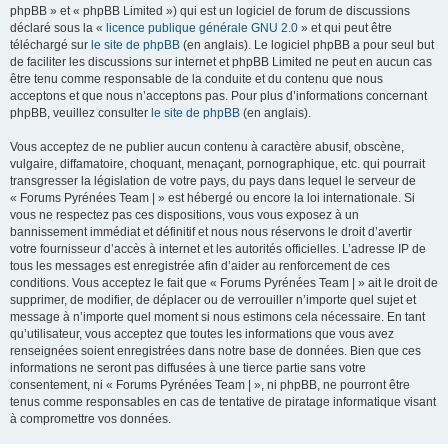
phpBB » et « phpBB Limited ») qui est un logiciel de forum de discussions
déclaré sous la «
licence publique générale GNU 2.0
» et qui peut être
téléchargé sur
le site de phpBB
(en anglais). Le logiciel phpBB a pour seul but
de faciliter les discussions sur internet et phpBB Limited ne peut en aucun cas
être tenu comme responsable de la conduite et du contenu que nous
acceptons et que nous n’acceptons pas. Pour plus d’informations concernant
phpBB, veuillez consulter
le site de phpBB
(en anglais).
Vous acceptez de ne publier aucun contenu à caractère abusif, obscène,
vulgaire, diffamatoire, choquant, menaçant, pornographique, etc. qui pourrait
transgresser la législation de votre pays, du pays dans lequel le serveur de
« Forums Pyrénées Team | » est hébergé ou encore la loi internationale. Si
vous ne respectez pas ces dispositions, vous vous exposez à un
bannissement immédiat et définitif et nous nous réservons le droit d’avertir
votre fournisseur d’accès à internet et les autorités officielles. L’adresse IP de
tous les messages est enregistrée afin d’aider au renforcement de ces
conditions. Vous acceptez le fait que « Forums Pyrénées Team | » ait le droit de
supprimer, de modifier, de déplacer ou de verrouiller n’importe quel sujet et
message à n’importe quel moment si nous estimons cela nécessaire. En tant
qu’utilisateur, vous acceptez que toutes les informations que vous avez
renseignées soient enregistrées dans notre base de données. Bien que ces
informations ne seront pas diffusées à une tierce partie sans votre
consentement, ni « Forums Pyrénées Team | », ni phpBB, ne pourront être
tenus comme responsables en cas de tentative de piratage informatique visant
à compromettre vos données.