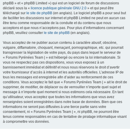
phpBB » et « phpBB Limited ») qui est un logiciel de forum de discussions
déclaré sous la «
licence publique générale GNU 2.0
» et qui peut être
téléchargé sur
le site de phpBB
(en anglais). Le logiciel phpBB a pour seul but
de faciliter les discussions sur internet et phpBB Limited ne peut en aucun cas
être tenu comme responsable de la conduite et du contenu que nous
acceptons et que nous n’acceptons pas. Pour plus d’informations concernant
phpBB, veuillez consulter
le site de phpBB
(en anglais).
Vous acceptez de ne publier aucun contenu à caractère abusif, obscène,
vulgaire, diffamatoire, choquant, menaçant, pornographique, etc. qui pourrait
transgresser la législation de votre pays, du pays dans lequel le serveur de
« Forums Pyrénées Team | » est hébergé ou encore la loi internationale. Si
vous ne respectez pas ces dispositions, vous vous exposez à un
bannissement immédiat et définitif et nous nous réservons le droit d’avertir
votre fournisseur d’accès à internet et les autorités officielles. L’adresse IP de
tous les messages est enregistrée afin d’aider au renforcement de ces
conditions. Vous acceptez le fait que « Forums Pyrénées Team | » ait le droit de
supprimer, de modifier, de déplacer ou de verrouiller n’importe quel sujet et
message à n’importe quel moment si nous estimons cela nécessaire. En tant
qu’utilisateur, vous acceptez que toutes les informations que vous avez
renseignées soient enregistrées dans notre base de données. Bien que ces
informations ne seront pas diffusées à une tierce partie sans votre
consentement, ni « Forums Pyrénées Team | », ni phpBB, ne pourront être
tenus comme responsables en cas de tentative de piratage informatique visant
à compromettre vos données.