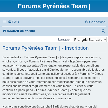
Forums Pyrénées Team |
FAQ
Connexion
R
Accueil du forum
e
Langue :
c
Forums Pyrénées Team | - Inscription
h
En accédant à « Forums Pyrénées Team | » (désigné ci-après par « nous »,
e
« notre », « nos », « Forums Pyrénées Team | » et « http://www.pyrenees-
team.com »), vous acceptez d’être légalement responsable des conditions
r
suivantes. Si vous n’acceptez pas d’être légalement responsable de toutes les
conditions suivantes, veuillez ne pas utiliser et accéder à « Forums Pyrénées
c
Team | ». Nous pouvons modifier ces conditions à n’importe quel moment et
nous essaierons de vous informer de ces modifications, bien que nous vous
h
conseillons de vérifier régulièrement par vous-même. En effet, si vous
e
continuez à participer à « Forums Pyrénées Team | » après que des
modifications aient été effectuées, vous acceptez d’être légalement
r
responsable des conditions modifiées et mises à jour.
Nos forums sont développés par phpBB (désignés ci-après par « logiciel