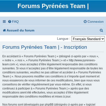
Forums Pyrénées Team |
FAQ
Connexion
R
Accueil du forum
e
Langue :
c
Forums Pyrénées Team | - Inscription
h
En accédant à « Forums Pyrénées Team | » (désigné ci-après par « nous »,
e
« notre », « nos », « Forums Pyrénées Team | » et « http://www.pyrenees-
team.com »), vous acceptez d’être légalement responsable des conditions
r
suivantes. Si vous n’acceptez pas d’être légalement responsable de toutes les
conditions suivantes, veuillez ne pas utiliser et accéder à « Forums Pyrénées
c
Team | ». Nous pouvons modifier ces conditions à n’importe quel moment et
nous essaierons de vous informer de ces modifications, bien que nous vous
h
conseillons de vérifier régulièrement par vous-même. En effet, si vous
e
continuez à participer à « Forums Pyrénées Team | » après que des
modifications aient été effectuées, vous acceptez d’être légalement
r
responsable des conditions modifiées et mises à jour.
Nos forums sont développés par phpBB (désignés ci-après par « logiciel