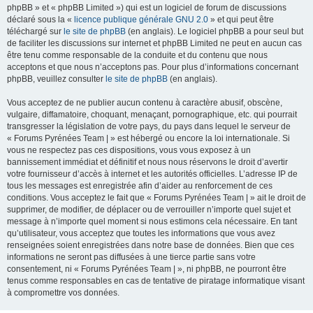
phpBB » et « phpBB Limited ») qui est un logiciel de forum de discussions
déclaré sous la «
licence publique générale GNU 2.0
» et qui peut être
téléchargé sur
le site de phpBB
(en anglais). Le logiciel phpBB a pour seul but
de faciliter les discussions sur internet et phpBB Limited ne peut en aucun cas
être tenu comme responsable de la conduite et du contenu que nous
acceptons et que nous n’acceptons pas. Pour plus d’informations concernant
phpBB, veuillez consulter
le site de phpBB
(en anglais).
Vous acceptez de ne publier aucun contenu à caractère abusif, obscène,
vulgaire, diffamatoire, choquant, menaçant, pornographique, etc. qui pourrait
transgresser la législation de votre pays, du pays dans lequel le serveur de
« Forums Pyrénées Team | » est hébergé ou encore la loi internationale. Si
vous ne respectez pas ces dispositions, vous vous exposez à un
bannissement immédiat et définitif et nous nous réservons le droit d’avertir
votre fournisseur d’accès à internet et les autorités officielles. L’adresse IP de
tous les messages est enregistrée afin d’aider au renforcement de ces
conditions. Vous acceptez le fait que « Forums Pyrénées Team | » ait le droit de
supprimer, de modifier, de déplacer ou de verrouiller n’importe quel sujet et
message à n’importe quel moment si nous estimons cela nécessaire. En tant
qu’utilisateur, vous acceptez que toutes les informations que vous avez
renseignées soient enregistrées dans notre base de données. Bien que ces
informations ne seront pas diffusées à une tierce partie sans votre
consentement, ni « Forums Pyrénées Team | », ni phpBB, ne pourront être
tenus comme responsables en cas de tentative de piratage informatique visant
à compromettre vos données.