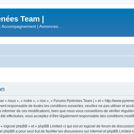
nées Team |
| Accompagnement | Annonces...
on
r « nous », « notre », « nos », « Forums Pyrénées Team | » et « http://www.pyren
ment responsable de toutes les conditions suivantes, veuillez ne pas utiliser et a
informer de ces modifications, bien que nous vous conseillons de vérifier régulièr
été effectuées, vous acceptez d’être légalement responsable des conditions modifi
 logiciel phpBB » et « phpBB Limited ») qui est un logiciel de forum de discussio
iel phpBB a pour seul but de faciliter les discussions sur internet et phpBB Limit