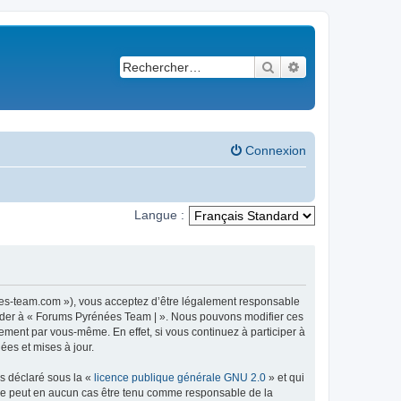
Rechercher
Recherche avancé
Connexion
Langue :
ees-team.com »), vous acceptez d’être légalement responsable
ccéder à « Forums Pyrénées Team | ». Nous pouvons modifier ces
ement par vous-même. En effet, si vous continuez à participer à
ées et mises à jour.
ns déclaré sous la «
licence publique générale GNU 2.0
» et qui
ed ne peut en aucun cas être tenu comme responsable de la