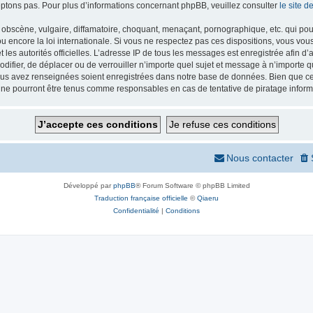
ptons pas. Pour plus d’informations concernant phpBB, veuillez consulter
le site 
obscène, vulgaire, diffamatoire, choquant, menaçant, pornographique, etc. qui pourr
 encore la loi internationale. Si vous ne respectez pas ces dispositions, vous vou
 et les autorités officielles. L’adresse IP de tous les messages est enregistrée afin 
odifier, de déplacer ou de verrouiller n’importe quel sujet et message à n’importe
vous avez renseignées soient enregistrées dans notre base de données. Bien que ces
 ne pourront être tenus comme responsables en cas de tentative de piratage infor
Nous contacter
Développé par
phpBB
® Forum Software © phpBB Limited
Traduction française officielle
©
Qiaeru
Confidentialité
|
Conditions