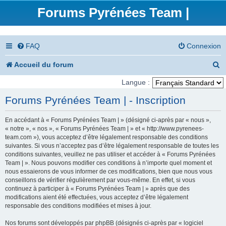
Forums Pyrénées Team |
FAQ
Connexion
R
Accueil du forum
e
Langue :
c
Forums Pyrénées Team | - Inscription
h
En accédant à « Forums Pyrénées Team | » (désigné ci-après par « nous »,
e
« notre », « nos », « Forums Pyrénées Team | » et « http://www.pyrenees-
team.com »), vous acceptez d’être légalement responsable des conditions
r
suivantes. Si vous n’acceptez pas d’être légalement responsable de toutes les
conditions suivantes, veuillez ne pas utiliser et accéder à « Forums Pyrénées
c
Team | ». Nous pouvons modifier ces conditions à n’importe quel moment et
nous essaierons de vous informer de ces modifications, bien que nous vous
h
conseillons de vérifier régulièrement par vous-même. En effet, si vous
e
continuez à participer à « Forums Pyrénées Team | » après que des
modifications aient été effectuées, vous acceptez d’être légalement
r
responsable des conditions modifiées et mises à jour.
Nos forums sont développés par phpBB (désignés ci-après par « logiciel