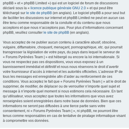
phpBB » et « phpBB Limited ») qui est un logiciel de forum de discussions
déclaré sous la «
licence publique générale GNU 2.0
» et qui peut être
téléchargé sur
le site de phpBB
(en anglais). Le logiciel phpBB a pour seul but
de faciliter les discussions sur internet et phpBB Limited ne peut en aucun cas
être tenu comme responsable de la conduite et du contenu que nous
acceptons et que nous n’acceptons pas. Pour plus d’informations concernant
phpBB, veuillez consulter
le site de phpBB
(en anglais).
Vous acceptez de ne publier aucun contenu à caractère abusif, obscène,
vulgaire, diffamatoire, choquant, menaçant, pornographique, etc. qui pourrait
transgresser la législation de votre pays, du pays dans lequel le serveur de
« Forums Pyrénées Team | » est hébergé ou encore la loi internationale. Si
vous ne respectez pas ces dispositions, vous vous exposez à un
bannissement immédiat et définitif et nous nous réservons le droit d’avertir
votre fournisseur d’accès à internet et les autorités officielles. L’adresse IP de
tous les messages est enregistrée afin d’aider au renforcement de ces
conditions. Vous acceptez le fait que « Forums Pyrénées Team | » ait le droit de
supprimer, de modifier, de déplacer ou de verrouiller n’importe quel sujet et
message à n’importe quel moment si nous estimons cela nécessaire. En tant
qu’utilisateur, vous acceptez que toutes les informations que vous avez
renseignées soient enregistrées dans notre base de données. Bien que ces
informations ne seront pas diffusées à une tierce partie sans votre
consentement, ni « Forums Pyrénées Team | », ni phpBB, ne pourront être
tenus comme responsables en cas de tentative de piratage informatique visant
à compromettre vos données.