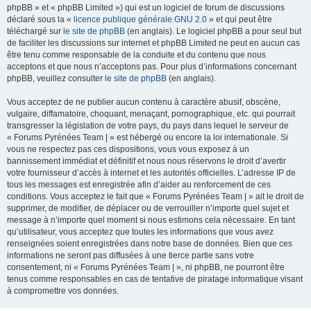
phpBB » et « phpBB Limited ») qui est un logiciel de forum de discussions
déclaré sous la «
licence publique générale GNU 2.0
» et qui peut être
téléchargé sur
le site de phpBB
(en anglais). Le logiciel phpBB a pour seul but
de faciliter les discussions sur internet et phpBB Limited ne peut en aucun cas
être tenu comme responsable de la conduite et du contenu que nous
acceptons et que nous n’acceptons pas. Pour plus d’informations concernant
phpBB, veuillez consulter
le site de phpBB
(en anglais).
Vous acceptez de ne publier aucun contenu à caractère abusif, obscène,
vulgaire, diffamatoire, choquant, menaçant, pornographique, etc. qui pourrait
transgresser la législation de votre pays, du pays dans lequel le serveur de
« Forums Pyrénées Team | » est hébergé ou encore la loi internationale. Si
vous ne respectez pas ces dispositions, vous vous exposez à un
bannissement immédiat et définitif et nous nous réservons le droit d’avertir
votre fournisseur d’accès à internet et les autorités officielles. L’adresse IP de
tous les messages est enregistrée afin d’aider au renforcement de ces
conditions. Vous acceptez le fait que « Forums Pyrénées Team | » ait le droit de
supprimer, de modifier, de déplacer ou de verrouiller n’importe quel sujet et
message à n’importe quel moment si nous estimons cela nécessaire. En tant
qu’utilisateur, vous acceptez que toutes les informations que vous avez
renseignées soient enregistrées dans notre base de données. Bien que ces
informations ne seront pas diffusées à une tierce partie sans votre
consentement, ni « Forums Pyrénées Team | », ni phpBB, ne pourront être
tenus comme responsables en cas de tentative de piratage informatique visant
à compromettre vos données.