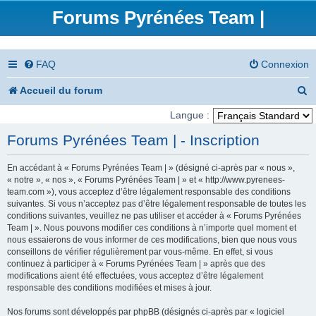
Forums Pyrénées Team |
FAQ
Connexion
R
Accueil du forum
e
Langue :
c
Forums Pyrénées Team | - Inscription
h
En accédant à « Forums Pyrénées Team | » (désigné ci-après par « nous »,
e
« notre », « nos », « Forums Pyrénées Team | » et « http://www.pyrenees-
team.com »), vous acceptez d’être légalement responsable des conditions
r
suivantes. Si vous n’acceptez pas d’être légalement responsable de toutes les
conditions suivantes, veuillez ne pas utiliser et accéder à « Forums Pyrénées
c
Team | ». Nous pouvons modifier ces conditions à n’importe quel moment et
nous essaierons de vous informer de ces modifications, bien que nous vous
h
conseillons de vérifier régulièrement par vous-même. En effet, si vous
e
continuez à participer à « Forums Pyrénées Team | » après que des
modifications aient été effectuées, vous acceptez d’être légalement
r
responsable des conditions modifiées et mises à jour.
Nos forums sont développés par phpBB (désignés ci-après par « logiciel