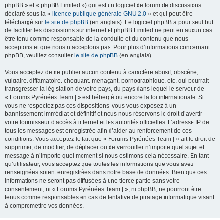
phpBB » et « phpBB Limited ») qui est un logiciel de forum de discussions
déclaré sous la «
licence publique générale GNU 2.0
» et qui peut être
téléchargé sur
le site de phpBB
(en anglais). Le logiciel phpBB a pour seul but
de faciliter les discussions sur internet et phpBB Limited ne peut en aucun cas
être tenu comme responsable de la conduite et du contenu que nous
acceptons et que nous n’acceptons pas. Pour plus d’informations concernant
phpBB, veuillez consulter
le site de phpBB
(en anglais).
Vous acceptez de ne publier aucun contenu à caractère abusif, obscène,
vulgaire, diffamatoire, choquant, menaçant, pornographique, etc. qui pourrait
transgresser la législation de votre pays, du pays dans lequel le serveur de
« Forums Pyrénées Team | » est hébergé ou encore la loi internationale. Si
vous ne respectez pas ces dispositions, vous vous exposez à un
bannissement immédiat et définitif et nous nous réservons le droit d’avertir
votre fournisseur d’accès à internet et les autorités officielles. L’adresse IP de
tous les messages est enregistrée afin d’aider au renforcement de ces
conditions. Vous acceptez le fait que « Forums Pyrénées Team | » ait le droit de
supprimer, de modifier, de déplacer ou de verrouiller n’importe quel sujet et
message à n’importe quel moment si nous estimons cela nécessaire. En tant
qu’utilisateur, vous acceptez que toutes les informations que vous avez
renseignées soient enregistrées dans notre base de données. Bien que ces
informations ne seront pas diffusées à une tierce partie sans votre
consentement, ni « Forums Pyrénées Team | », ni phpBB, ne pourront être
tenus comme responsables en cas de tentative de piratage informatique visant
à compromettre vos données.