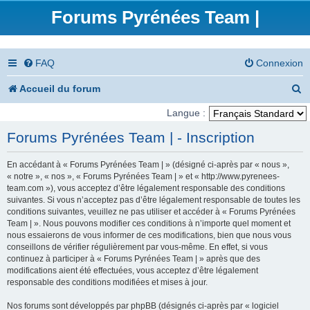
Forums Pyrénées Team |
FAQ
Connexion
R
Accueil du forum
e
Langue :
c
Forums Pyrénées Team | - Inscription
h
En accédant à « Forums Pyrénées Team | » (désigné ci-après par « nous »,
e
« notre », « nos », « Forums Pyrénées Team | » et « http://www.pyrenees-
team.com »), vous acceptez d’être légalement responsable des conditions
r
suivantes. Si vous n’acceptez pas d’être légalement responsable de toutes les
conditions suivantes, veuillez ne pas utiliser et accéder à « Forums Pyrénées
c
Team | ». Nous pouvons modifier ces conditions à n’importe quel moment et
nous essaierons de vous informer de ces modifications, bien que nous vous
h
conseillons de vérifier régulièrement par vous-même. En effet, si vous
e
continuez à participer à « Forums Pyrénées Team | » après que des
modifications aient été effectuées, vous acceptez d’être légalement
r
responsable des conditions modifiées et mises à jour.
Nos forums sont développés par phpBB (désignés ci-après par « logiciel