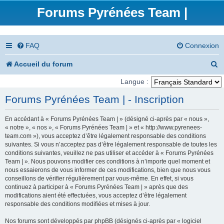
Forums Pyrénées Team |
FAQ
Connexion
R
Accueil du forum
e
Langue :
c
Forums Pyrénées Team | - Inscription
h
En accédant à « Forums Pyrénées Team | » (désigné ci-après par « nous »,
e
« notre », « nos », « Forums Pyrénées Team | » et « http://www.pyrenees-
team.com »), vous acceptez d’être légalement responsable des conditions
r
suivantes. Si vous n’acceptez pas d’être légalement responsable de toutes les
conditions suivantes, veuillez ne pas utiliser et accéder à « Forums Pyrénées
c
Team | ». Nous pouvons modifier ces conditions à n’importe quel moment et
nous essaierons de vous informer de ces modifications, bien que nous vous
h
conseillons de vérifier régulièrement par vous-même. En effet, si vous
e
continuez à participer à « Forums Pyrénées Team | » après que des
modifications aient été effectuées, vous acceptez d’être légalement
r
responsable des conditions modifiées et mises à jour.
Nos forums sont développés par phpBB (désignés ci-après par « logiciel