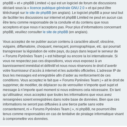
phpBB » et « phpBB Limited ») qui est un logiciel de forum de discussions
déclaré sous la «
licence publique générale GNU 2.0
» et qui peut être
téléchargé sur
le site de phpBB
(en anglais). Le logiciel phpBB a pour seul but
de faciliter les discussions sur internet et phpBB Limited ne peut en aucun cas
être tenu comme responsable de la conduite et du contenu que nous
acceptons et que nous n’acceptons pas. Pour plus d’informations concernant
phpBB, veuillez consulter
le site de phpBB
(en anglais).
Vous acceptez de ne publier aucun contenu à caractère abusif, obscène,
vulgaire, diffamatoire, choquant, menaçant, pornographique, etc. qui pourrait
transgresser la législation de votre pays, du pays dans lequel le serveur de
« Forums Pyrénées Team | » est hébergé ou encore la loi internationale. Si
vous ne respectez pas ces dispositions, vous vous exposez à un
bannissement immédiat et définitif et nous nous réservons le droit d’avertir
votre fournisseur d’accès à internet et les autorités officielles. L’adresse IP de
tous les messages est enregistrée afin d’aider au renforcement de ces
conditions. Vous acceptez le fait que « Forums Pyrénées Team | » ait le droit de
supprimer, de modifier, de déplacer ou de verrouiller n’importe quel sujet et
message à n’importe quel moment si nous estimons cela nécessaire. En tant
qu’utilisateur, vous acceptez que toutes les informations que vous avez
renseignées soient enregistrées dans notre base de données. Bien que ces
informations ne seront pas diffusées à une tierce partie sans votre
consentement, ni « Forums Pyrénées Team | », ni phpBB, ne pourront être
tenus comme responsables en cas de tentative de piratage informatique visant
à compromettre vos données.