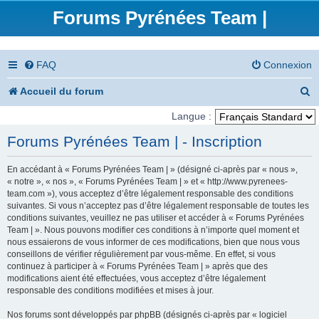
Forums Pyrénées Team |
FAQ
Connexion
R
Accueil du forum
e
Langue :
c
Forums Pyrénées Team | - Inscription
h
En accédant à « Forums Pyrénées Team | » (désigné ci-après par « nous »,
e
« notre », « nos », « Forums Pyrénées Team | » et « http://www.pyrenees-
team.com »), vous acceptez d’être légalement responsable des conditions
r
suivantes. Si vous n’acceptez pas d’être légalement responsable de toutes les
conditions suivantes, veuillez ne pas utiliser et accéder à « Forums Pyrénées
c
Team | ». Nous pouvons modifier ces conditions à n’importe quel moment et
nous essaierons de vous informer de ces modifications, bien que nous vous
h
conseillons de vérifier régulièrement par vous-même. En effet, si vous
e
continuez à participer à « Forums Pyrénées Team | » après que des
modifications aient été effectuées, vous acceptez d’être légalement
r
responsable des conditions modifiées et mises à jour.
Nos forums sont développés par phpBB (désignés ci-après par « logiciel