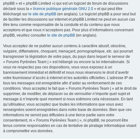
phpBB » et « phpBB Limited ») qui est un logiciel de forum de discussions
déclaré sous la «
licence publique générale GNU 2.0
» et qui peut être
téléchargé sur
le site de phpBB
(en anglais). Le logiciel phpBB a pour seul but
de faciliter les discussions sur internet et phpBB Limited ne peut en aucun cas
être tenu comme responsable de la conduite et du contenu que nous
acceptons et que nous n’acceptons pas. Pour plus d’informations concernant
phpBB, veuillez consulter
le site de phpBB
(en anglais).
Vous acceptez de ne publier aucun contenu à caractère abusif, obscène,
vulgaire, diffamatoire, choquant, menaçant, pornographique, etc. qui pourrait
transgresser la législation de votre pays, du pays dans lequel le serveur de
« Forums Pyrénées Team | » est hébergé ou encore la loi internationale. Si
vous ne respectez pas ces dispositions, vous vous exposez à un
bannissement immédiat et définitif et nous nous réservons le droit d’avertir
votre fournisseur d’accès à internet et les autorités officielles. L’adresse IP de
tous les messages est enregistrée afin d’aider au renforcement de ces
conditions. Vous acceptez le fait que « Forums Pyrénées Team | » ait le droit de
supprimer, de modifier, de déplacer ou de verrouiller n’importe quel sujet et
message à n’importe quel moment si nous estimons cela nécessaire. En tant
qu’utilisateur, vous acceptez que toutes les informations que vous avez
renseignées soient enregistrées dans notre base de données. Bien que ces
informations ne seront pas diffusées à une tierce partie sans votre
consentement, ni « Forums Pyrénées Team | », ni phpBB, ne pourront être
tenus comme responsables en cas de tentative de piratage informatique visant
à compromettre vos données.