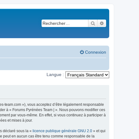
Rechercher
Recherche avancé
Connexion
Langue :
ees-team.com »), vous acceptez d’être légalement responsable
ccéder à « Forums Pyrénées Team | ». Nous pouvons modifier ces
ement par vous-même. En effet, si vous continuez à participer à
ées et mises à jour.
ns déclaré sous la «
licence publique générale GNU 2.0
» et qui
ed ne peut en aucun cas être tenu comme responsable de la