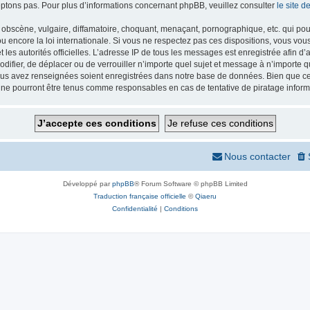
ptons pas. Pour plus d’informations concernant phpBB, veuillez consulter
le site 
obscène, vulgaire, diffamatoire, choquant, menaçant, pornographique, etc. qui pourr
 encore la loi internationale. Si vous ne respectez pas ces dispositions, vous vou
 et les autorités officielles. L’adresse IP de tous les messages est enregistrée afin 
odifier, de déplacer ou de verrouiller n’importe quel sujet et message à n’importe
vous avez renseignées soient enregistrées dans notre base de données. Bien que ces
 ne pourront être tenus comme responsables en cas de tentative de piratage infor
Nous contacter
Développé par
phpBB
® Forum Software © phpBB Limited
Traduction française officielle
©
Qiaeru
Confidentialité
|
Conditions