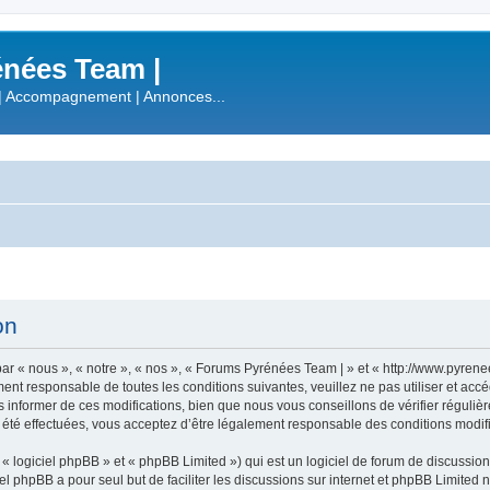
nées Team |
| Accompagnement | Annonces...
on
r « nous », « notre », « nos », « Forums Pyrénées Team | » et « http://www.pyren
ment responsable de toutes les conditions suivantes, veuillez ne pas utiliser et a
informer de ces modifications, bien que nous vous conseillons de vérifier régulièr
été effectuées, vous acceptez d’être légalement responsable des conditions modifi
 logiciel phpBB » et « phpBB Limited ») qui est un logiciel de forum de discussio
iel phpBB a pour seul but de faciliter les discussions sur internet et phpBB Limit