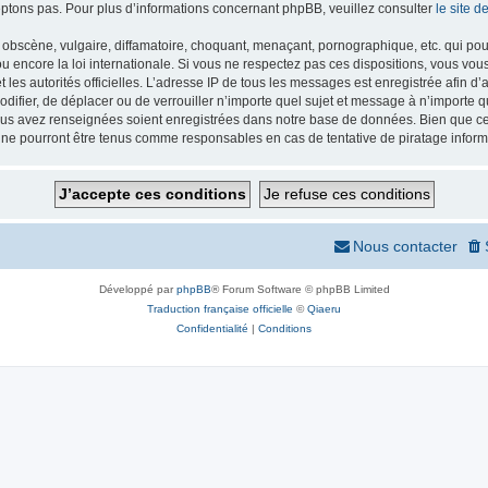
ptons pas. Pour plus d’informations concernant phpBB, veuillez consulter
le site 
obscène, vulgaire, diffamatoire, choquant, menaçant, pornographique, etc. qui pourr
 encore la loi internationale. Si vous ne respectez pas ces dispositions, vous vou
 et les autorités officielles. L’adresse IP de tous les messages est enregistrée afin 
odifier, de déplacer ou de verrouiller n’importe quel sujet et message à n’importe
vous avez renseignées soient enregistrées dans notre base de données. Bien que ces
 ne pourront être tenus comme responsables en cas de tentative de piratage infor
Nous contacter
Développé par
phpBB
® Forum Software © phpBB Limited
Traduction française officielle
©
Qiaeru
Confidentialité
|
Conditions