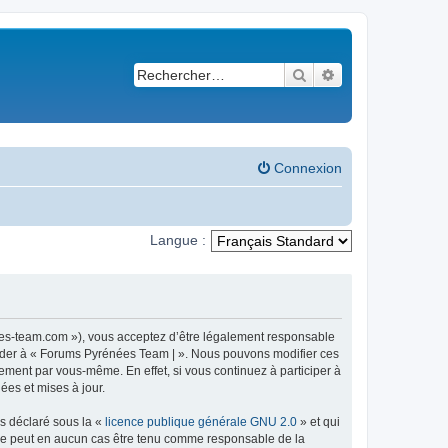
Rechercher
Recherche avancé
Connexion
Langue :
ees-team.com »), vous acceptez d’être légalement responsable
ccéder à « Forums Pyrénées Team | ». Nous pouvons modifier ces
ement par vous-même. En effet, si vous continuez à participer à
ées et mises à jour.
ns déclaré sous la «
licence publique générale GNU 2.0
» et qui
ed ne peut en aucun cas être tenu comme responsable de la