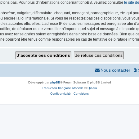
ptons pas. Pour plus d’informations concernant phpBB, veuillez consulter
le site 
obscène, vulgaire, diffamatoire, choquant, menaçant, pornographique, etc. qui pourr
 encore la loi internationale. Si vous ne respectez pas ces dispositions, vous vou
 et les autorités officielles. L’adresse IP de tous les messages est enregistrée afin 
odifier, de déplacer ou de verrouiller n’importe quel sujet et message à n’importe
vous avez renseignées soient enregistrées dans notre base de données. Bien que ces
 ne pourront être tenus comme responsables en cas de tentative de piratage infor
Nous contacter
Développé par
phpBB
® Forum Software © phpBB Limited
Traduction française officielle
©
Qiaeru
Confidentialité
|
Conditions