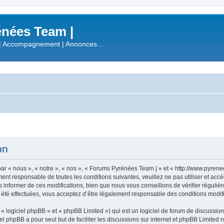
nées Team |
| Accompagnement | Annonces...
on
r « nous », « notre », « nos », « Forums Pyrénées Team | » et « http://www.pyren
ment responsable de toutes les conditions suivantes, veuillez ne pas utiliser et a
informer de ces modifications, bien que nous vous conseillons de vérifier régulièr
été effectuées, vous acceptez d’être légalement responsable des conditions modifi
 logiciel phpBB » et « phpBB Limited ») qui est un logiciel de forum de discussio
iel phpBB a pour seul but de faciliter les discussions sur internet et phpBB Limit