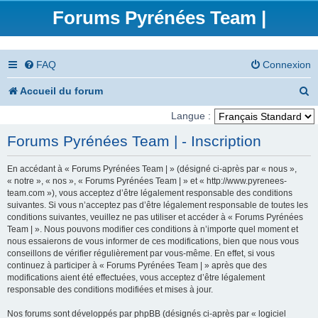
Forums Pyrénées Team |
FAQ
Connexion
R
Accueil du forum
e
Langue :
c
Forums Pyrénées Team | - Inscription
h
En accédant à « Forums Pyrénées Team | » (désigné ci-après par « nous »,
e
« notre », « nos », « Forums Pyrénées Team | » et « http://www.pyrenees-
team.com »), vous acceptez d’être légalement responsable des conditions
r
suivantes. Si vous n’acceptez pas d’être légalement responsable de toutes les
conditions suivantes, veuillez ne pas utiliser et accéder à « Forums Pyrénées
c
Team | ». Nous pouvons modifier ces conditions à n’importe quel moment et
nous essaierons de vous informer de ces modifications, bien que nous vous
h
conseillons de vérifier régulièrement par vous-même. En effet, si vous
e
continuez à participer à « Forums Pyrénées Team | » après que des
modifications aient été effectuées, vous acceptez d’être légalement
r
responsable des conditions modifiées et mises à jour.
Nos forums sont développés par phpBB (désignés ci-après par « logiciel