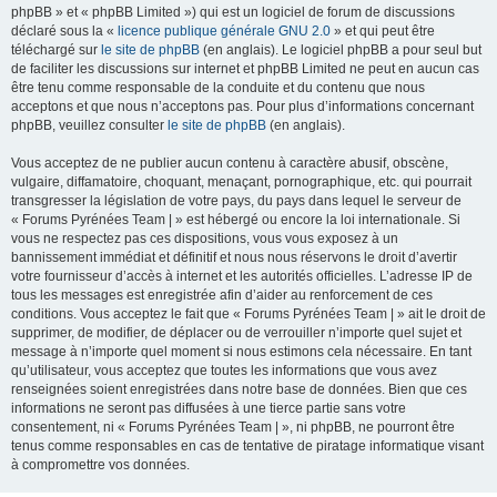
phpBB » et « phpBB Limited ») qui est un logiciel de forum de discussions
déclaré sous la «
licence publique générale GNU 2.0
» et qui peut être
téléchargé sur
le site de phpBB
(en anglais). Le logiciel phpBB a pour seul but
de faciliter les discussions sur internet et phpBB Limited ne peut en aucun cas
être tenu comme responsable de la conduite et du contenu que nous
acceptons et que nous n’acceptons pas. Pour plus d’informations concernant
phpBB, veuillez consulter
le site de phpBB
(en anglais).
Vous acceptez de ne publier aucun contenu à caractère abusif, obscène,
vulgaire, diffamatoire, choquant, menaçant, pornographique, etc. qui pourrait
transgresser la législation de votre pays, du pays dans lequel le serveur de
« Forums Pyrénées Team | » est hébergé ou encore la loi internationale. Si
vous ne respectez pas ces dispositions, vous vous exposez à un
bannissement immédiat et définitif et nous nous réservons le droit d’avertir
votre fournisseur d’accès à internet et les autorités officielles. L’adresse IP de
tous les messages est enregistrée afin d’aider au renforcement de ces
conditions. Vous acceptez le fait que « Forums Pyrénées Team | » ait le droit de
supprimer, de modifier, de déplacer ou de verrouiller n’importe quel sujet et
message à n’importe quel moment si nous estimons cela nécessaire. En tant
qu’utilisateur, vous acceptez que toutes les informations que vous avez
renseignées soient enregistrées dans notre base de données. Bien que ces
informations ne seront pas diffusées à une tierce partie sans votre
consentement, ni « Forums Pyrénées Team | », ni phpBB, ne pourront être
tenus comme responsables en cas de tentative de piratage informatique visant
à compromettre vos données.