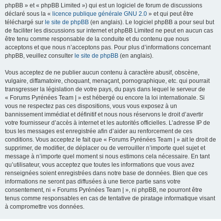
phpBB » et « phpBB Limited ») qui est un logiciel de forum de discussions
déclaré sous la «
licence publique générale GNU 2.0
» et qui peut être
téléchargé sur
le site de phpBB
(en anglais). Le logiciel phpBB a pour seul but
de faciliter les discussions sur internet et phpBB Limited ne peut en aucun cas
être tenu comme responsable de la conduite et du contenu que nous
acceptons et que nous n’acceptons pas. Pour plus d’informations concernant
phpBB, veuillez consulter
le site de phpBB
(en anglais).
Vous acceptez de ne publier aucun contenu à caractère abusif, obscène,
vulgaire, diffamatoire, choquant, menaçant, pornographique, etc. qui pourrait
transgresser la législation de votre pays, du pays dans lequel le serveur de
« Forums Pyrénées Team | » est hébergé ou encore la loi internationale. Si
vous ne respectez pas ces dispositions, vous vous exposez à un
bannissement immédiat et définitif et nous nous réservons le droit d’avertir
votre fournisseur d’accès à internet et les autorités officielles. L’adresse IP de
tous les messages est enregistrée afin d’aider au renforcement de ces
conditions. Vous acceptez le fait que « Forums Pyrénées Team | » ait le droit de
supprimer, de modifier, de déplacer ou de verrouiller n’importe quel sujet et
message à n’importe quel moment si nous estimons cela nécessaire. En tant
qu’utilisateur, vous acceptez que toutes les informations que vous avez
renseignées soient enregistrées dans notre base de données. Bien que ces
informations ne seront pas diffusées à une tierce partie sans votre
consentement, ni « Forums Pyrénées Team | », ni phpBB, ne pourront être
tenus comme responsables en cas de tentative de piratage informatique visant
à compromettre vos données.