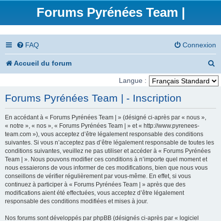
Forums Pyrénées Team |
FAQ
Connexion
R
Accueil du forum
e
Langue :
c
Forums Pyrénées Team | - Inscription
h
En accédant à « Forums Pyrénées Team | » (désigné ci-après par « nous »,
e
« notre », « nos », « Forums Pyrénées Team | » et « http://www.pyrenees-
team.com »), vous acceptez d’être légalement responsable des conditions
r
suivantes. Si vous n’acceptez pas d’être légalement responsable de toutes les
conditions suivantes, veuillez ne pas utiliser et accéder à « Forums Pyrénées
c
Team | ». Nous pouvons modifier ces conditions à n’importe quel moment et
nous essaierons de vous informer de ces modifications, bien que nous vous
h
conseillons de vérifier régulièrement par vous-même. En effet, si vous
e
continuez à participer à « Forums Pyrénées Team | » après que des
modifications aient été effectuées, vous acceptez d’être légalement
r
responsable des conditions modifiées et mises à jour.
Nos forums sont développés par phpBB (désignés ci-après par « logiciel