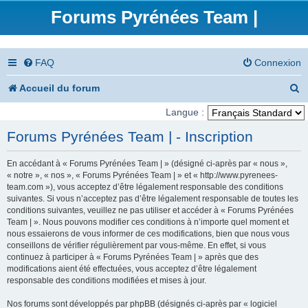
Forums Pyrénées Team |
FAQ
Connexion
R
Accueil du forum
e
Langue :
c
Forums Pyrénées Team | - Inscription
h
En accédant à « Forums Pyrénées Team | » (désigné ci-après par « nous »,
e
« notre », « nos », « Forums Pyrénées Team | » et « http://www.pyrenees-
team.com »), vous acceptez d’être légalement responsable des conditions
r
suivantes. Si vous n’acceptez pas d’être légalement responsable de toutes les
conditions suivantes, veuillez ne pas utiliser et accéder à « Forums Pyrénées
c
Team | ». Nous pouvons modifier ces conditions à n’importe quel moment et
nous essaierons de vous informer de ces modifications, bien que nous vous
h
conseillons de vérifier régulièrement par vous-même. En effet, si vous
e
continuez à participer à « Forums Pyrénées Team | » après que des
modifications aient été effectuées, vous acceptez d’être légalement
r
responsable des conditions modifiées et mises à jour.
Nos forums sont développés par phpBB (désignés ci-après par « logiciel