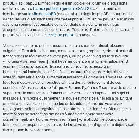
phpBB » et « phpBB Limited ») qui est un logiciel de forum de discussions
déclaré sous la «
licence publique générale GNU 2.0
» et qui peut être
téléchargé sur
le site de phpBB
(en anglais). Le logiciel phpBB a pour seul but
de faciliter les discussions sur internet et phpBB Limited ne peut en aucun cas
être tenu comme responsable de la conduite et du contenu que nous
acceptons et que nous n’acceptons pas. Pour plus d’informations concernant
phpBB, veuillez consulter
le site de phpBB
(en anglais).
Vous acceptez de ne publier aucun contenu à caractère abusif, obscène,
vulgaire, diffamatoire, choquant, menaçant, pornographique, etc. qui pourrait
transgresser la législation de votre pays, du pays dans lequel le serveur de
« Forums Pyrénées Team | » est hébergé ou encore la loi internationale. Si
vous ne respectez pas ces dispositions, vous vous exposez à un
bannissement immédiat et définitif et nous nous réservons le droit d’avertir
votre fournisseur d’accès à internet et les autorités officielles. L’adresse IP de
tous les messages est enregistrée afin d’aider au renforcement de ces
conditions. Vous acceptez le fait que « Forums Pyrénées Team | » ait le droit de
supprimer, de modifier, de déplacer ou de verrouiller n’importe quel sujet et
message à n’importe quel moment si nous estimons cela nécessaire. En tant
qu’utilisateur, vous acceptez que toutes les informations que vous avez
renseignées soient enregistrées dans notre base de données. Bien que ces
informations ne seront pas diffusées à une tierce partie sans votre
consentement, ni « Forums Pyrénées Team | », ni phpBB, ne pourront être
tenus comme responsables en cas de tentative de piratage informatique visant
à compromettre vos données.