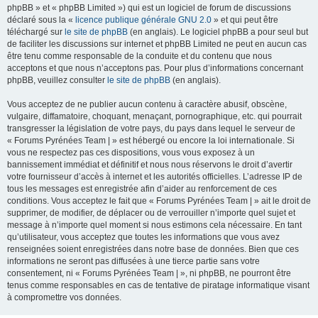
phpBB » et « phpBB Limited ») qui est un logiciel de forum de discussions
déclaré sous la «
licence publique générale GNU 2.0
» et qui peut être
téléchargé sur
le site de phpBB
(en anglais). Le logiciel phpBB a pour seul but
de faciliter les discussions sur internet et phpBB Limited ne peut en aucun cas
être tenu comme responsable de la conduite et du contenu que nous
acceptons et que nous n’acceptons pas. Pour plus d’informations concernant
phpBB, veuillez consulter
le site de phpBB
(en anglais).
Vous acceptez de ne publier aucun contenu à caractère abusif, obscène,
vulgaire, diffamatoire, choquant, menaçant, pornographique, etc. qui pourrait
transgresser la législation de votre pays, du pays dans lequel le serveur de
« Forums Pyrénées Team | » est hébergé ou encore la loi internationale. Si
vous ne respectez pas ces dispositions, vous vous exposez à un
bannissement immédiat et définitif et nous nous réservons le droit d’avertir
votre fournisseur d’accès à internet et les autorités officielles. L’adresse IP de
tous les messages est enregistrée afin d’aider au renforcement de ces
conditions. Vous acceptez le fait que « Forums Pyrénées Team | » ait le droit de
supprimer, de modifier, de déplacer ou de verrouiller n’importe quel sujet et
message à n’importe quel moment si nous estimons cela nécessaire. En tant
qu’utilisateur, vous acceptez que toutes les informations que vous avez
renseignées soient enregistrées dans notre base de données. Bien que ces
informations ne seront pas diffusées à une tierce partie sans votre
consentement, ni « Forums Pyrénées Team | », ni phpBB, ne pourront être
tenus comme responsables en cas de tentative de piratage informatique visant
à compromettre vos données.