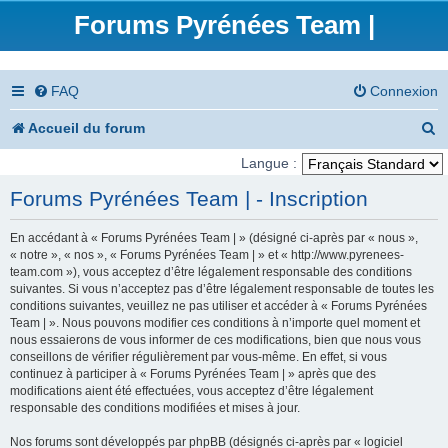
Forums Pyrénées Team |
FAQ
Connexion
R
Accueil du forum
e
Langue :
c
Forums Pyrénées Team | - Inscription
h
En accédant à « Forums Pyrénées Team | » (désigné ci-après par « nous »,
e
« notre », « nos », « Forums Pyrénées Team | » et « http://www.pyrenees-
team.com »), vous acceptez d’être légalement responsable des conditions
r
suivantes. Si vous n’acceptez pas d’être légalement responsable de toutes les
conditions suivantes, veuillez ne pas utiliser et accéder à « Forums Pyrénées
c
Team | ». Nous pouvons modifier ces conditions à n’importe quel moment et
nous essaierons de vous informer de ces modifications, bien que nous vous
h
conseillons de vérifier régulièrement par vous-même. En effet, si vous
e
continuez à participer à « Forums Pyrénées Team | » après que des
modifications aient été effectuées, vous acceptez d’être légalement
r
responsable des conditions modifiées et mises à jour.
Nos forums sont développés par phpBB (désignés ci-après par « logiciel