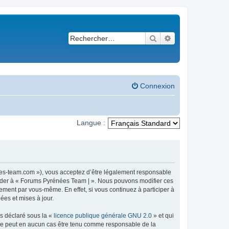
Rechercher
Recherche avancé
Connexion
Langue :
ees-team.com »), vous acceptez d’être légalement responsable
ccéder à « Forums Pyrénées Team | ». Nous pouvons modifier ces
ement par vous-même. En effet, si vous continuez à participer à
ées et mises à jour.
ns déclaré sous la «
licence publique générale GNU 2.0
» et qui
ed ne peut en aucun cas être tenu comme responsable de la