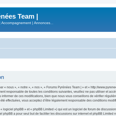
nées Team |
| Accompagnement | Annonces...
on
r « nous », « notre », « nos », « Forums Pyrénées Team | » et « http://www.pyren
ment responsable de toutes les conditions suivantes, veuillez ne pas utiliser et a
informer de ces modifications, bien que nous vous conseillons de vérifier régulièr
été effectuées, vous acceptez d’être légalement responsable des conditions modifi
 logiciel phpBB » et « phpBB Limited ») qui est un logiciel de forum de discussio
iel phpBB a pour seul but de faciliter les discussions sur internet et phpBB Limit