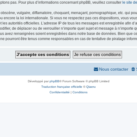
ptons pas. Pour plus d’informations concernant phpBB, veuillez consulter
le site 
obscène, vulgaire, diffamatoire, choquant, menaçant, pornographique, etc. qui pourr
 encore la loi internationale. Si vous ne respectez pas ces dispositions, vous vou
 et les autorités officielles. L’adresse IP de tous les messages est enregistrée afin 
odifier, de déplacer ou de verrouiller n’importe quel sujet et message à n’importe
vous avez renseignées soient enregistrées dans notre base de données. Bien que ces
 ne pourront être tenus comme responsables en cas de tentative de piratage infor
Nous contacter
Développé par
phpBB
® Forum Software © phpBB Limited
Traduction française officielle
©
Qiaeru
Confidentialité
|
Conditions