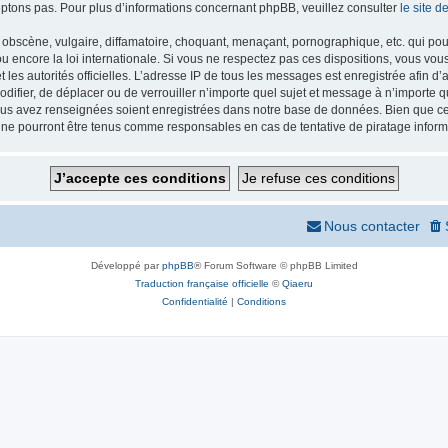
ptons pas. Pour plus d’informations concernant phpBB, veuillez consulter
le site 
obscène, vulgaire, diffamatoire, choquant, menaçant, pornographique, etc. qui pourr
 encore la loi internationale. Si vous ne respectez pas ces dispositions, vous vou
 et les autorités officielles. L’adresse IP de tous les messages est enregistrée afin 
odifier, de déplacer ou de verrouiller n’importe quel sujet et message à n’importe
vous avez renseignées soient enregistrées dans notre base de données. Bien que ces
 ne pourront être tenus comme responsables en cas de tentative de piratage infor
Nous contacter
Développé par
phpBB
® Forum Software © phpBB Limited
Traduction française officielle
©
Qiaeru
Confidentialité
|
Conditions