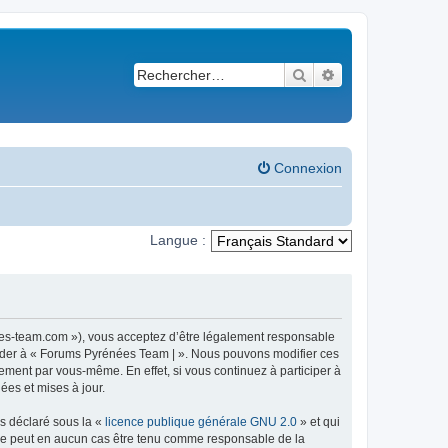
Rechercher
Recherche avancé
Connexion
Langue :
ees-team.com »), vous acceptez d’être légalement responsable
ccéder à « Forums Pyrénées Team | ». Nous pouvons modifier ces
ement par vous-même. En effet, si vous continuez à participer à
ées et mises à jour.
ns déclaré sous la «
licence publique générale GNU 2.0
» et qui
ed ne peut en aucun cas être tenu comme responsable de la