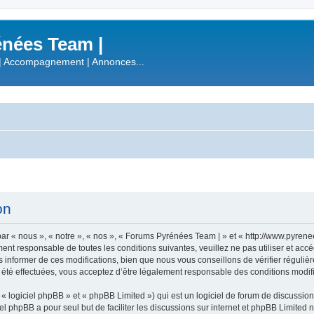
nées Team |
| Accompagnement | Annonces...
on
r « nous », « notre », « nos », « Forums Pyrénées Team | » et « http://www.pyren
ment responsable de toutes les conditions suivantes, veuillez ne pas utiliser et a
informer de ces modifications, bien que nous vous conseillons de vérifier régulièr
été effectuées, vous acceptez d’être légalement responsable des conditions modifi
 logiciel phpBB » et « phpBB Limited ») qui est un logiciel de forum de discussio
iel phpBB a pour seul but de faciliter les discussions sur internet et phpBB Limit