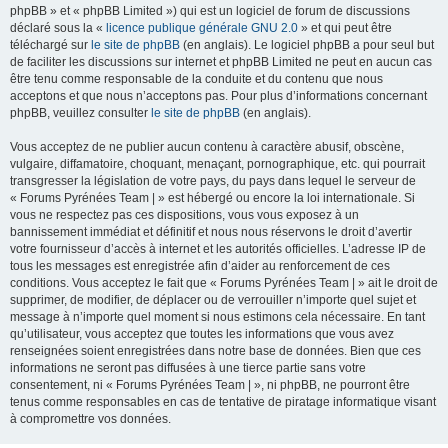
phpBB » et « phpBB Limited ») qui est un logiciel de forum de discussions
déclaré sous la «
licence publique générale GNU 2.0
» et qui peut être
téléchargé sur
le site de phpBB
(en anglais). Le logiciel phpBB a pour seul but
de faciliter les discussions sur internet et phpBB Limited ne peut en aucun cas
être tenu comme responsable de la conduite et du contenu que nous
acceptons et que nous n’acceptons pas. Pour plus d’informations concernant
phpBB, veuillez consulter
le site de phpBB
(en anglais).
Vous acceptez de ne publier aucun contenu à caractère abusif, obscène,
vulgaire, diffamatoire, choquant, menaçant, pornographique, etc. qui pourrait
transgresser la législation de votre pays, du pays dans lequel le serveur de
« Forums Pyrénées Team | » est hébergé ou encore la loi internationale. Si
vous ne respectez pas ces dispositions, vous vous exposez à un
bannissement immédiat et définitif et nous nous réservons le droit d’avertir
votre fournisseur d’accès à internet et les autorités officielles. L’adresse IP de
tous les messages est enregistrée afin d’aider au renforcement de ces
conditions. Vous acceptez le fait que « Forums Pyrénées Team | » ait le droit de
supprimer, de modifier, de déplacer ou de verrouiller n’importe quel sujet et
message à n’importe quel moment si nous estimons cela nécessaire. En tant
qu’utilisateur, vous acceptez que toutes les informations que vous avez
renseignées soient enregistrées dans notre base de données. Bien que ces
informations ne seront pas diffusées à une tierce partie sans votre
consentement, ni « Forums Pyrénées Team | », ni phpBB, ne pourront être
tenus comme responsables en cas de tentative de piratage informatique visant
à compromettre vos données.