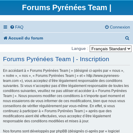
Forums Pyrénées Team |
FAQ
Connexion
R
Accueil du forum
e
Langue :
c
Forums Pyrénées Team | - Inscription
h
En accédant à « Forums Pyrénées Team | » (désigné ci-après par « nous »,
e
« notre », « nos », « Forums Pyrénées Team | » et « http://www.pyrenees-
team.com »), vous acceptez d’être légalement responsable des conditions
r
suivantes. Si vous n’acceptez pas d’être légalement responsable de toutes les
conditions suivantes, veuillez ne pas utiliser et accéder à « Forums Pyrénées
c
Team | ». Nous pouvons modifier ces conditions à n’importe quel moment et
nous essaierons de vous informer de ces modifications, bien que nous vous
h
conseillons de vérifier régulièrement par vous-même. En effet, si vous
e
continuez à participer à « Forums Pyrénées Team | » après que des
modifications aient été effectuées, vous acceptez d’être légalement
r
responsable des conditions modifiées et mises à jour.
Nos forums sont développés par phpBB (désignés ci-après par « logiciel