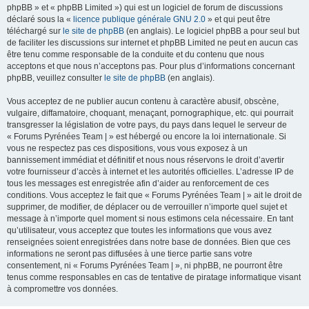
phpBB » et « phpBB Limited ») qui est un logiciel de forum de discussions
déclaré sous la «
licence publique générale GNU 2.0
» et qui peut être
téléchargé sur
le site de phpBB
(en anglais). Le logiciel phpBB a pour seul but
de faciliter les discussions sur internet et phpBB Limited ne peut en aucun cas
être tenu comme responsable de la conduite et du contenu que nous
acceptons et que nous n’acceptons pas. Pour plus d’informations concernant
phpBB, veuillez consulter
le site de phpBB
(en anglais).
Vous acceptez de ne publier aucun contenu à caractère abusif, obscène,
vulgaire, diffamatoire, choquant, menaçant, pornographique, etc. qui pourrait
transgresser la législation de votre pays, du pays dans lequel le serveur de
« Forums Pyrénées Team | » est hébergé ou encore la loi internationale. Si
vous ne respectez pas ces dispositions, vous vous exposez à un
bannissement immédiat et définitif et nous nous réservons le droit d’avertir
votre fournisseur d’accès à internet et les autorités officielles. L’adresse IP de
tous les messages est enregistrée afin d’aider au renforcement de ces
conditions. Vous acceptez le fait que « Forums Pyrénées Team | » ait le droit de
supprimer, de modifier, de déplacer ou de verrouiller n’importe quel sujet et
message à n’importe quel moment si nous estimons cela nécessaire. En tant
qu’utilisateur, vous acceptez que toutes les informations que vous avez
renseignées soient enregistrées dans notre base de données. Bien que ces
informations ne seront pas diffusées à une tierce partie sans votre
consentement, ni « Forums Pyrénées Team | », ni phpBB, ne pourront être
tenus comme responsables en cas de tentative de piratage informatique visant
à compromettre vos données.