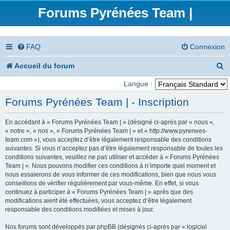
Forums Pyrénées Team |
FAQ
Connexion
R
Accueil du forum
e
Langue :
c
Forums Pyrénées Team | - Inscription
h
En accédant à « Forums Pyrénées Team | » (désigné ci-après par « nous »,
e
« notre », « nos », « Forums Pyrénées Team | » et « http://www.pyrenees-
team.com »), vous acceptez d’être légalement responsable des conditions
r
suivantes. Si vous n’acceptez pas d’être légalement responsable de toutes les
conditions suivantes, veuillez ne pas utiliser et accéder à « Forums Pyrénées
c
Team | ». Nous pouvons modifier ces conditions à n’importe quel moment et
nous essaierons de vous informer de ces modifications, bien que nous vous
h
conseillons de vérifier régulièrement par vous-même. En effet, si vous
e
continuez à participer à « Forums Pyrénées Team | » après que des
modifications aient été effectuées, vous acceptez d’être légalement
r
responsable des conditions modifiées et mises à jour.
Nos forums sont développés par phpBB (désignés ci-après par « logiciel