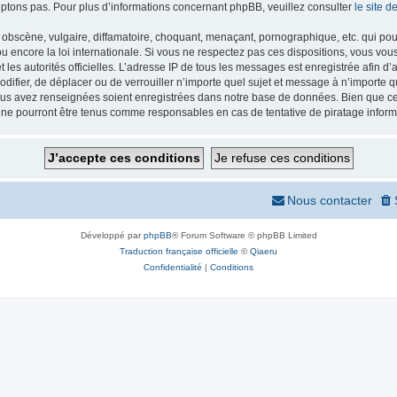
ptons pas. Pour plus d’informations concernant phpBB, veuillez consulter
le site 
obscène, vulgaire, diffamatoire, choquant, menaçant, pornographique, etc. qui pourr
 encore la loi internationale. Si vous ne respectez pas ces dispositions, vous vou
 et les autorités officielles. L’adresse IP de tous les messages est enregistrée afin 
odifier, de déplacer ou de verrouiller n’importe quel sujet et message à n’importe
vous avez renseignées soient enregistrées dans notre base de données. Bien que ces
 ne pourront être tenus comme responsables en cas de tentative de piratage infor
Nous contacter
Développé par
phpBB
® Forum Software © phpBB Limited
Traduction française officielle
©
Qiaeru
Confidentialité
|
Conditions