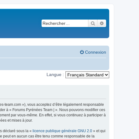
Rechercher
Recherche avancé
Connexion
Langue :
ees-team.com »), vous acceptez d’être légalement responsable
ccéder à « Forums Pyrénées Team | ». Nous pouvons modifier ces
ement par vous-même. En effet, si vous continuez à participer à
ées et mises à jour.
ns déclaré sous la «
licence publique générale GNU 2.0
» et qui
ed ne peut en aucun cas être tenu comme responsable de la