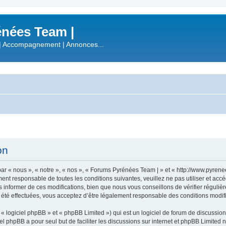
nées Team |
| Accompagnement | Annonces...
on
r « nous », « notre », « nos », « Forums Pyrénées Team | » et « http://www.pyren
ment responsable de toutes les conditions suivantes, veuillez ne pas utiliser et a
informer de ces modifications, bien que nous vous conseillons de vérifier régulièr
été effectuées, vous acceptez d’être légalement responsable des conditions modifi
 logiciel phpBB » et « phpBB Limited ») qui est un logiciel de forum de discussio
iel phpBB a pour seul but de faciliter les discussions sur internet et phpBB Limit