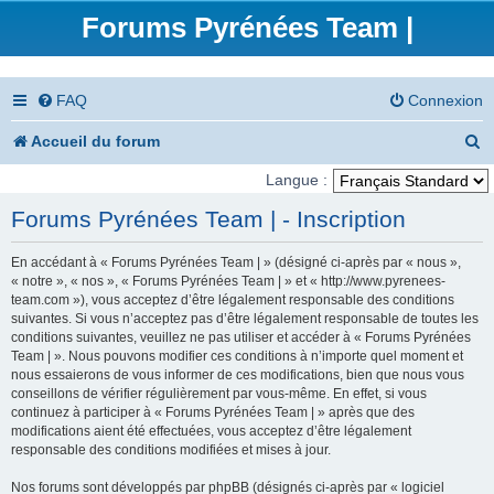
Forums Pyrénées Team |
FAQ
Connexion
R
Accueil du forum
e
Langue :
c
Forums Pyrénées Team | - Inscription
h
En accédant à « Forums Pyrénées Team | » (désigné ci-après par « nous »,
e
« notre », « nos », « Forums Pyrénées Team | » et « http://www.pyrenees-
team.com »), vous acceptez d’être légalement responsable des conditions
r
suivantes. Si vous n’acceptez pas d’être légalement responsable de toutes les
conditions suivantes, veuillez ne pas utiliser et accéder à « Forums Pyrénées
c
Team | ». Nous pouvons modifier ces conditions à n’importe quel moment et
nous essaierons de vous informer de ces modifications, bien que nous vous
h
conseillons de vérifier régulièrement par vous-même. En effet, si vous
e
continuez à participer à « Forums Pyrénées Team | » après que des
modifications aient été effectuées, vous acceptez d’être légalement
r
responsable des conditions modifiées et mises à jour.
Nos forums sont développés par phpBB (désignés ci-après par « logiciel