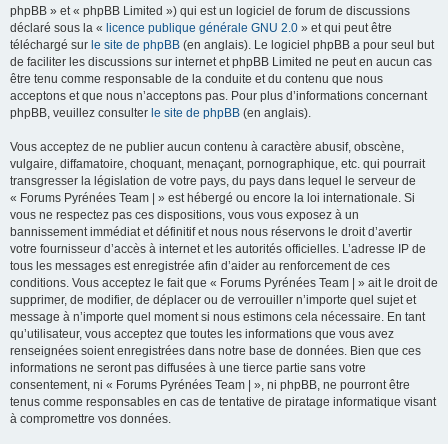
phpBB » et « phpBB Limited ») qui est un logiciel de forum de discussions
déclaré sous la «
licence publique générale GNU 2.0
» et qui peut être
téléchargé sur
le site de phpBB
(en anglais). Le logiciel phpBB a pour seul but
de faciliter les discussions sur internet et phpBB Limited ne peut en aucun cas
être tenu comme responsable de la conduite et du contenu que nous
acceptons et que nous n’acceptons pas. Pour plus d’informations concernant
phpBB, veuillez consulter
le site de phpBB
(en anglais).
Vous acceptez de ne publier aucun contenu à caractère abusif, obscène,
vulgaire, diffamatoire, choquant, menaçant, pornographique, etc. qui pourrait
transgresser la législation de votre pays, du pays dans lequel le serveur de
« Forums Pyrénées Team | » est hébergé ou encore la loi internationale. Si
vous ne respectez pas ces dispositions, vous vous exposez à un
bannissement immédiat et définitif et nous nous réservons le droit d’avertir
votre fournisseur d’accès à internet et les autorités officielles. L’adresse IP de
tous les messages est enregistrée afin d’aider au renforcement de ces
conditions. Vous acceptez le fait que « Forums Pyrénées Team | » ait le droit de
supprimer, de modifier, de déplacer ou de verrouiller n’importe quel sujet et
message à n’importe quel moment si nous estimons cela nécessaire. En tant
qu’utilisateur, vous acceptez que toutes les informations que vous avez
renseignées soient enregistrées dans notre base de données. Bien que ces
informations ne seront pas diffusées à une tierce partie sans votre
consentement, ni « Forums Pyrénées Team | », ni phpBB, ne pourront être
tenus comme responsables en cas de tentative de piratage informatique visant
à compromettre vos données.