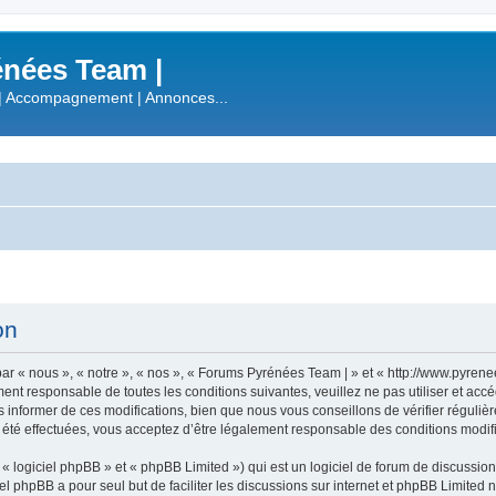
nées Team |
| Accompagnement | Annonces...
on
r « nous », « notre », « nos », « Forums Pyrénées Team | » et « http://www.pyren
ment responsable de toutes les conditions suivantes, veuillez ne pas utiliser et a
informer de ces modifications, bien que nous vous conseillons de vérifier régulièr
été effectuées, vous acceptez d’être légalement responsable des conditions modifi
 logiciel phpBB » et « phpBB Limited ») qui est un logiciel de forum de discussio
iel phpBB a pour seul but de faciliter les discussions sur internet et phpBB Limit