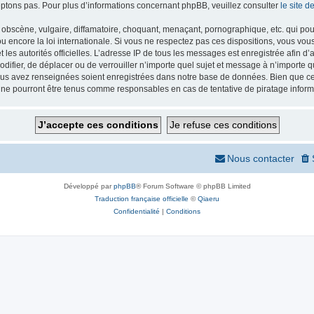
ptons pas. Pour plus d’informations concernant phpBB, veuillez consulter
le site 
obscène, vulgaire, diffamatoire, choquant, menaçant, pornographique, etc. qui pourr
 encore la loi internationale. Si vous ne respectez pas ces dispositions, vous vou
 et les autorités officielles. L’adresse IP de tous les messages est enregistrée afin 
odifier, de déplacer ou de verrouiller n’importe quel sujet et message à n’importe
vous avez renseignées soient enregistrées dans notre base de données. Bien que ces
 ne pourront être tenus comme responsables en cas de tentative de piratage infor
Nous contacter
Développé par
phpBB
® Forum Software © phpBB Limited
Traduction française officielle
©
Qiaeru
Confidentialité
|
Conditions