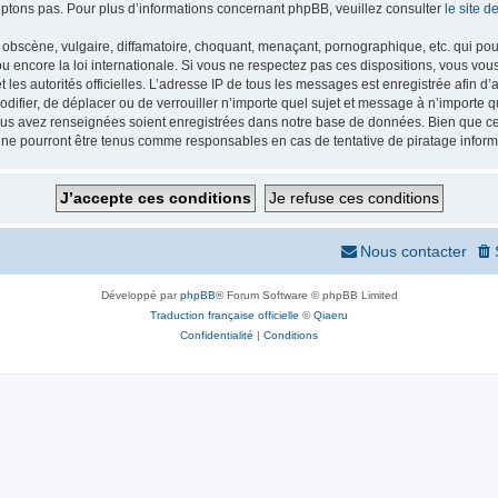
ptons pas. Pour plus d’informations concernant phpBB, veuillez consulter
le site 
obscène, vulgaire, diffamatoire, choquant, menaçant, pornographique, etc. qui pourr
 encore la loi internationale. Si vous ne respectez pas ces dispositions, vous vou
 et les autorités officielles. L’adresse IP de tous les messages est enregistrée afin 
odifier, de déplacer ou de verrouiller n’importe quel sujet et message à n’importe
vous avez renseignées soient enregistrées dans notre base de données. Bien que ces
 ne pourront être tenus comme responsables en cas de tentative de piratage infor
Nous contacter
Développé par
phpBB
® Forum Software © phpBB Limited
Traduction française officielle
©
Qiaeru
Confidentialité
|
Conditions