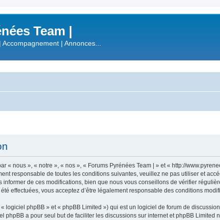
nées Team |
| Accompagnement | Annonces...
on
r « nous », « notre », « nos », « Forums Pyrénées Team | » et « http://www.pyren
ment responsable de toutes les conditions suivantes, veuillez ne pas utiliser et a
informer de ces modifications, bien que nous vous conseillons de vérifier régulièr
été effectuées, vous acceptez d’être légalement responsable des conditions modifi
 logiciel phpBB » et « phpBB Limited ») qui est un logiciel de forum de discussio
iel phpBB a pour seul but de faciliter les discussions sur internet et phpBB Limit