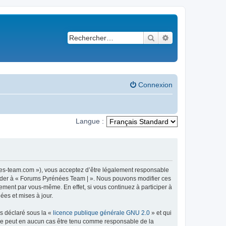
Rechercher
Recherche avancé
Connexion
Langue :
ees-team.com »), vous acceptez d’être légalement responsable
ccéder à « Forums Pyrénées Team | ». Nous pouvons modifier ces
ement par vous-même. En effet, si vous continuez à participer à
ées et mises à jour.
ns déclaré sous la «
licence publique générale GNU 2.0
» et qui
ed ne peut en aucun cas être tenu comme responsable de la