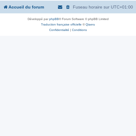
Accueil du forum
Fuseau horaire sur
UTC+01:00
Développé par
phpBB
® Forum Software © phpBB Limited
Traduction française officielle
©
Qiaeru
Confidentialité
|
Conditions