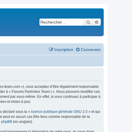
Rechercher
Recherche avancé
Inscription
Connexion
ees-team.com »), vous acceptez d’être légalement responsable
ccéder à « Forums Pyrénées Team | ». Nous pouvons modifier ces
ement par vous-même. En effet, si vous continuez à participer à
ées et mises à jour.
ns déclaré sous la «
licence publique générale GNU 2.0
» et qui
ed ne peut en aucun cas être tenu comme responsable de la
de phpBB
(en anglais).
ait transgresser la législation de votre pays, du pays dans