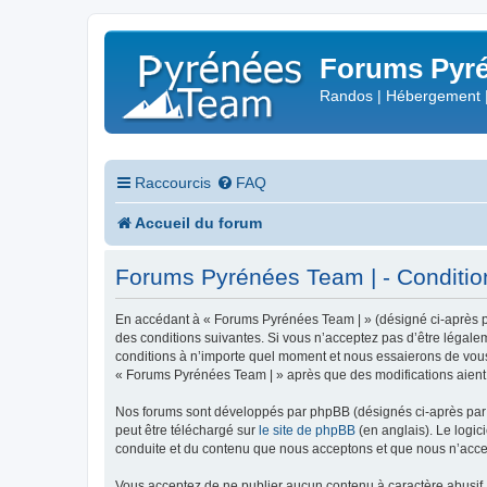
Forums Pyré
Randos | Hébergement 
Raccourcis
FAQ
Accueil du forum
Forums Pyrénées Team | - Conditions
En accédant à « Forums Pyrénées Team | » (désigné ci-après pa
des conditions suivantes. Si vous n’acceptez pas d’être légale
conditions à n’importe quel moment et nous essaierons de vous 
« Forums Pyrénées Team | » après que des modifications aient 
Nos forums sont développés par phpBB (désignés ci-après par «
peut être téléchargé sur
le site de phpBB
(en anglais). Le logic
conduite et du contenu que nous acceptons et que nous n’acce
Vous acceptez de ne publier aucun contenu à caractère abusif, 