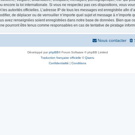
 encore la loi internationale. Si vous ne respectez pas ces dispositions, vous vou
 et les autorités officielles. L’adresse IP de tous les messages est enregistrée afin 
odifier, de déplacer ou de verrouiller n’importe quel sujet et message à n’importe
vous avez renseignées soient enregistrées dans notre base de données. Bien que ces
 ne pourront être tenus comme responsables en cas de tentative de piratage infor
Nous contacter
Développé par
phpBB
® Forum Software © phpBB Limited
Traduction française officielle
©
Qiaeru
Confidentialité
|
Conditions