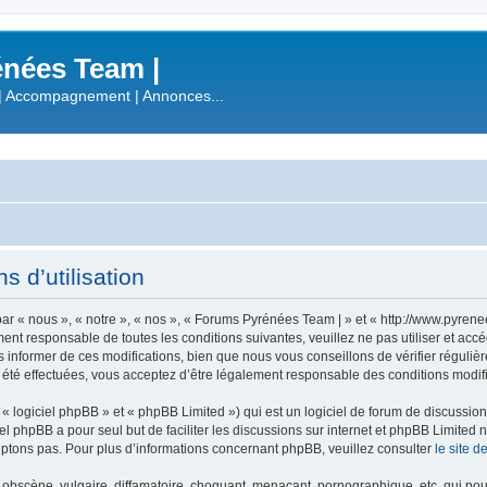
nées Team |
| Accompagnement | Annonces...
 d’utilisation
r « nous », « notre », « nos », « Forums Pyrénées Team | » et « http://www.pyren
ment responsable de toutes les conditions suivantes, veuillez ne pas utiliser et a
informer de ces modifications, bien que nous vous conseillons de vérifier régulièr
été effectuées, vous acceptez d’être légalement responsable des conditions modifi
 logiciel phpBB » et « phpBB Limited ») qui est un logiciel de forum de discussio
iel phpBB a pour seul but de faciliter les discussions sur internet et phpBB Limit
ptons pas. Pour plus d’informations concernant phpBB, veuillez consulter
le site 
obscène, vulgaire, diffamatoire, choquant, menaçant, pornographique, etc. qui pourr