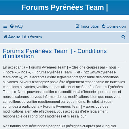
Forums Pyrénées Team |
FAQ
Inscription
Connexion
R
Accueil du forum
e
Forums Pyrénées Team | - Conditions
c
d’utilisation
h
En accédant à « Forums Pyrénées Team | » (désigné ci-après par « nous »,
e
« notre », « nos », « Forums Pyrénées Team | » et « http://www.pyrenees-
team.com »), vous acceptez d’être légalement responsable des conditions
r
suivantes. Si vous n’acceptez pas d’être légalement responsable de toutes les
conditions suivantes, veuillez ne pas utiliser et accéder à « Forums Pyrénées
c
Team | ». Nous pouvons modifier ces conditions à n’importe quel moment et
nous essaierons de vous informer de ces modifications, bien que nous vous
h
conseillons de vérifier régulièrement par vous-même. En effet, si vous
continuez à participer à « Forums Pyrénées Team | » après que des
e
modifications aient été effectuées, vous acceptez d’être légalement
responsable des conditions modifiées et mises à jour.
r
Nos forums sont développés par phpBB (désignés ci-après par « logiciel