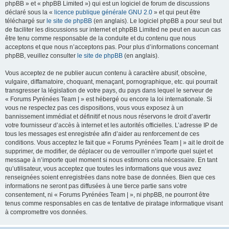
phpBB » et « phpBB Limited ») qui est un logiciel de forum de discussions
déclaré sous la «
licence publique générale GNU 2.0
» et qui peut être
téléchargé sur
le site de phpBB
(en anglais). Le logiciel phpBB a pour seul but
de faciliter les discussions sur internet et phpBB Limited ne peut en aucun cas
être tenu comme responsable de la conduite et du contenu que nous
acceptons et que nous n’acceptons pas. Pour plus d’informations concernant
phpBB, veuillez consulter
le site de phpBB
(en anglais).
Vous acceptez de ne publier aucun contenu à caractère abusif, obscène,
vulgaire, diffamatoire, choquant, menaçant, pornographique, etc. qui pourrait
transgresser la législation de votre pays, du pays dans lequel le serveur de
« Forums Pyrénées Team | » est hébergé ou encore la loi internationale. Si
vous ne respectez pas ces dispositions, vous vous exposez à un
bannissement immédiat et définitif et nous nous réservons le droit d’avertir
votre fournisseur d’accès à internet et les autorités officielles. L’adresse IP de
tous les messages est enregistrée afin d’aider au renforcement de ces
conditions. Vous acceptez le fait que « Forums Pyrénées Team | » ait le droit de
supprimer, de modifier, de déplacer ou de verrouiller n’importe quel sujet et
message à n’importe quel moment si nous estimons cela nécessaire. En tant
qu’utilisateur, vous acceptez que toutes les informations que vous avez
renseignées soient enregistrées dans notre base de données. Bien que ces
informations ne seront pas diffusées à une tierce partie sans votre
consentement, ni « Forums Pyrénées Team | », ni phpBB, ne pourront être
tenus comme responsables en cas de tentative de piratage informatique visant
à compromettre vos données.