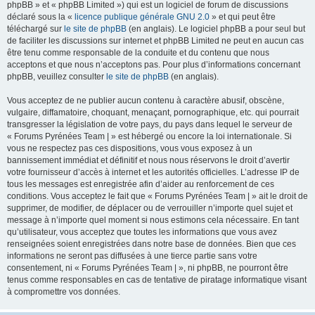
phpBB » et « phpBB Limited ») qui est un logiciel de forum de discussions
déclaré sous la «
licence publique générale GNU 2.0
» et qui peut être
téléchargé sur
le site de phpBB
(en anglais). Le logiciel phpBB a pour seul but
de faciliter les discussions sur internet et phpBB Limited ne peut en aucun cas
être tenu comme responsable de la conduite et du contenu que nous
acceptons et que nous n’acceptons pas. Pour plus d’informations concernant
phpBB, veuillez consulter
le site de phpBB
(en anglais).
Vous acceptez de ne publier aucun contenu à caractère abusif, obscène,
vulgaire, diffamatoire, choquant, menaçant, pornographique, etc. qui pourrait
transgresser la législation de votre pays, du pays dans lequel le serveur de
« Forums Pyrénées Team | » est hébergé ou encore la loi internationale. Si
vous ne respectez pas ces dispositions, vous vous exposez à un
bannissement immédiat et définitif et nous nous réservons le droit d’avertir
votre fournisseur d’accès à internet et les autorités officielles. L’adresse IP de
tous les messages est enregistrée afin d’aider au renforcement de ces
conditions. Vous acceptez le fait que « Forums Pyrénées Team | » ait le droit de
supprimer, de modifier, de déplacer ou de verrouiller n’importe quel sujet et
message à n’importe quel moment si nous estimons cela nécessaire. En tant
qu’utilisateur, vous acceptez que toutes les informations que vous avez
renseignées soient enregistrées dans notre base de données. Bien que ces
informations ne seront pas diffusées à une tierce partie sans votre
consentement, ni « Forums Pyrénées Team | », ni phpBB, ne pourront être
tenus comme responsables en cas de tentative de piratage informatique visant
à compromettre vos données.