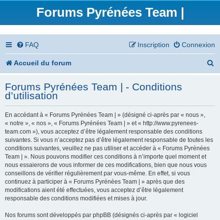
Forums Pyrénées Team |
FAQ
Inscription
Connexion
R
Accueil du forum
e
Forums Pyrénées Team | - Conditions
c
d’utilisation
h
En accédant à « Forums Pyrénées Team | » (désigné ci-après par « nous »,
e
« notre », « nos », « Forums Pyrénées Team | » et « http://www.pyrenees-
team.com »), vous acceptez d’être légalement responsable des conditions
r
suivantes. Si vous n’acceptez pas d’être légalement responsable de toutes les
conditions suivantes, veuillez ne pas utiliser et accéder à « Forums Pyrénées
c
Team | ». Nous pouvons modifier ces conditions à n’importe quel moment et
nous essaierons de vous informer de ces modifications, bien que nous vous
h
conseillons de vérifier régulièrement par vous-même. En effet, si vous
continuez à participer à « Forums Pyrénées Team | » après que des
e
modifications aient été effectuées, vous acceptez d’être légalement
responsable des conditions modifiées et mises à jour.
r
Nos forums sont développés par phpBB (désignés ci-après par « logiciel