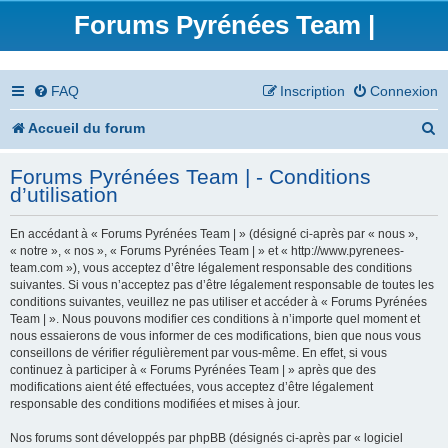
Forums Pyrénées Team |
FAQ
Inscription
Connexion
R
Accueil du forum
e
Forums Pyrénées Team | - Conditions
c
d’utilisation
h
En accédant à « Forums Pyrénées Team | » (désigné ci-après par « nous »,
e
« notre », « nos », « Forums Pyrénées Team | » et « http://www.pyrenees-
team.com »), vous acceptez d’être légalement responsable des conditions
r
suivantes. Si vous n’acceptez pas d’être légalement responsable de toutes les
conditions suivantes, veuillez ne pas utiliser et accéder à « Forums Pyrénées
c
Team | ». Nous pouvons modifier ces conditions à n’importe quel moment et
nous essaierons de vous informer de ces modifications, bien que nous vous
h
conseillons de vérifier régulièrement par vous-même. En effet, si vous
continuez à participer à « Forums Pyrénées Team | » après que des
e
modifications aient été effectuées, vous acceptez d’être légalement
responsable des conditions modifiées et mises à jour.
r
Nos forums sont développés par phpBB (désignés ci-après par « logiciel