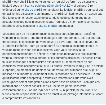
phpBB » et « phpBB Limited ») qui est un logiciel de forum de discussions
déclaré sous la «
licence publique générale GNU 2.0
» et qui peut être
téléchargé sur
le site de phpBB
(en anglais). Le logiciel phpBB a pour seul but
de faciliter les discussions sur internet et phpBB Limited ne peut en aucun cas
être tenu comme responsable de la conduite et du contenu que nous
acceptons et que nous n’acceptons pas. Pour plus d’informations concernant
phpBB, veuillez consulter
le site de phpBB
(en anglais).
Vous acceptez de ne publier aucun contenu à caractère abusif, obscène,
vulgaire, diffamatoire, choquant, menaçant, pornographique, etc. qui pourrait
transgresser la législation de votre pays, du pays dans lequel le serveur de
« Forums Pyrénées Team | » est hébergé ou encore la loi internationale. Si
vous ne respectez pas ces dispositions, vous vous exposez à un
bannissement immédiat et définitif et nous nous réservons le droit d’avertir
votre fournisseur d’accès à internet et les autorités officielles. L’adresse IP de
tous les messages est enregistrée afin d’aider au renforcement de ces
conditions. Vous acceptez le fait que « Forums Pyrénées Team | » ait le droit de
supprimer, de modifier, de déplacer ou de verrouiller n’importe quel sujet et
message à n’importe quel moment si nous estimons cela nécessaire. En tant
qu’utilisateur, vous acceptez que toutes les informations que vous avez
renseignées soient enregistrées dans notre base de données. Bien que ces
informations ne seront pas diffusées à une tierce partie sans votre
consentement, ni « Forums Pyrénées Team | », ni phpBB, ne pourront être
tenus comme responsables en cas de tentative de piratage informatique visant
à compromettre vos données.