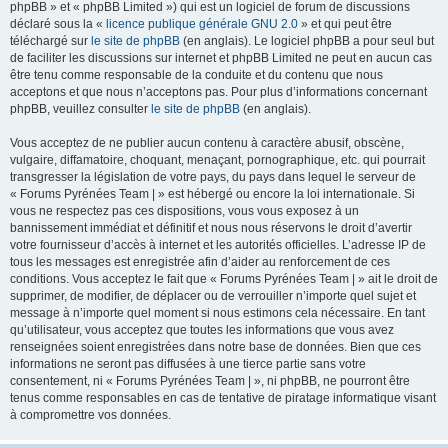
phpBB » et « phpBB Limited ») qui est un logiciel de forum de discussions
déclaré sous la «
licence publique générale GNU 2.0
» et qui peut être
téléchargé sur
le site de phpBB
(en anglais). Le logiciel phpBB a pour seul but
de faciliter les discussions sur internet et phpBB Limited ne peut en aucun cas
être tenu comme responsable de la conduite et du contenu que nous
acceptons et que nous n’acceptons pas. Pour plus d’informations concernant
phpBB, veuillez consulter
le site de phpBB
(en anglais).
Vous acceptez de ne publier aucun contenu à caractère abusif, obscène,
vulgaire, diffamatoire, choquant, menaçant, pornographique, etc. qui pourrait
transgresser la législation de votre pays, du pays dans lequel le serveur de
« Forums Pyrénées Team | » est hébergé ou encore la loi internationale. Si
vous ne respectez pas ces dispositions, vous vous exposez à un
bannissement immédiat et définitif et nous nous réservons le droit d’avertir
votre fournisseur d’accès à internet et les autorités officielles. L’adresse IP de
tous les messages est enregistrée afin d’aider au renforcement de ces
conditions. Vous acceptez le fait que « Forums Pyrénées Team | » ait le droit de
supprimer, de modifier, de déplacer ou de verrouiller n’importe quel sujet et
message à n’importe quel moment si nous estimons cela nécessaire. En tant
qu’utilisateur, vous acceptez que toutes les informations que vous avez
renseignées soient enregistrées dans notre base de données. Bien que ces
informations ne seront pas diffusées à une tierce partie sans votre
consentement, ni « Forums Pyrénées Team | », ni phpBB, ne pourront être
tenus comme responsables en cas de tentative de piratage informatique visant
à compromettre vos données.