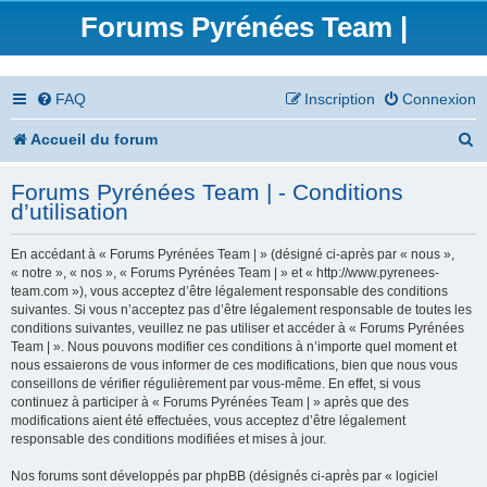
Forums Pyrénées Team |
FAQ
Inscription
Connexion
R
Accueil du forum
e
Forums Pyrénées Team | - Conditions
c
d’utilisation
h
En accédant à « Forums Pyrénées Team | » (désigné ci-après par « nous »,
e
« notre », « nos », « Forums Pyrénées Team | » et « http://www.pyrenees-
team.com »), vous acceptez d’être légalement responsable des conditions
r
suivantes. Si vous n’acceptez pas d’être légalement responsable de toutes les
conditions suivantes, veuillez ne pas utiliser et accéder à « Forums Pyrénées
c
Team | ». Nous pouvons modifier ces conditions à n’importe quel moment et
nous essaierons de vous informer de ces modifications, bien que nous vous
h
conseillons de vérifier régulièrement par vous-même. En effet, si vous
continuez à participer à « Forums Pyrénées Team | » après que des
e
modifications aient été effectuées, vous acceptez d’être légalement
responsable des conditions modifiées et mises à jour.
r
Nos forums sont développés par phpBB (désignés ci-après par « logiciel