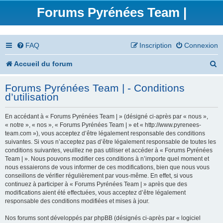
Forums Pyrénées Team |
FAQ
Inscription
Connexion
R
Accueil du forum
e
Forums Pyrénées Team | - Conditions
c
d’utilisation
h
En accédant à « Forums Pyrénées Team | » (désigné ci-après par « nous »,
e
« notre », « nos », « Forums Pyrénées Team | » et « http://www.pyrenees-
team.com »), vous acceptez d’être légalement responsable des conditions
r
suivantes. Si vous n’acceptez pas d’être légalement responsable de toutes les
conditions suivantes, veuillez ne pas utiliser et accéder à « Forums Pyrénées
c
Team | ». Nous pouvons modifier ces conditions à n’importe quel moment et
nous essaierons de vous informer de ces modifications, bien que nous vous
h
conseillons de vérifier régulièrement par vous-même. En effet, si vous
continuez à participer à « Forums Pyrénées Team | » après que des
e
modifications aient été effectuées, vous acceptez d’être légalement
responsable des conditions modifiées et mises à jour.
r
Nos forums sont développés par phpBB (désignés ci-après par « logiciel