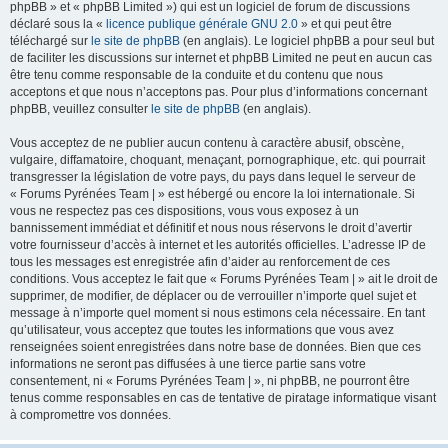
phpBB » et « phpBB Limited ») qui est un logiciel de forum de discussions
déclaré sous la «
licence publique générale GNU 2.0
» et qui peut être
téléchargé sur
le site de phpBB
(en anglais). Le logiciel phpBB a pour seul but
de faciliter les discussions sur internet et phpBB Limited ne peut en aucun cas
être tenu comme responsable de la conduite et du contenu que nous
acceptons et que nous n’acceptons pas. Pour plus d’informations concernant
phpBB, veuillez consulter
le site de phpBB
(en anglais).
Vous acceptez de ne publier aucun contenu à caractère abusif, obscène,
vulgaire, diffamatoire, choquant, menaçant, pornographique, etc. qui pourrait
transgresser la législation de votre pays, du pays dans lequel le serveur de
« Forums Pyrénées Team | » est hébergé ou encore la loi internationale. Si
vous ne respectez pas ces dispositions, vous vous exposez à un
bannissement immédiat et définitif et nous nous réservons le droit d’avertir
votre fournisseur d’accès à internet et les autorités officielles. L’adresse IP de
tous les messages est enregistrée afin d’aider au renforcement de ces
conditions. Vous acceptez le fait que « Forums Pyrénées Team | » ait le droit de
supprimer, de modifier, de déplacer ou de verrouiller n’importe quel sujet et
message à n’importe quel moment si nous estimons cela nécessaire. En tant
qu’utilisateur, vous acceptez que toutes les informations que vous avez
renseignées soient enregistrées dans notre base de données. Bien que ces
informations ne seront pas diffusées à une tierce partie sans votre
consentement, ni « Forums Pyrénées Team | », ni phpBB, ne pourront être
tenus comme responsables en cas de tentative de piratage informatique visant
à compromettre vos données.