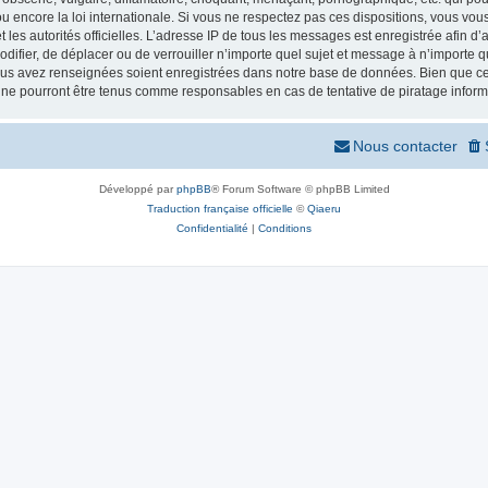
 encore la loi internationale. Si vous ne respectez pas ces dispositions, vous vou
 et les autorités officielles. L’adresse IP de tous les messages est enregistrée afin 
odifier, de déplacer ou de verrouiller n’importe quel sujet et message à n’importe
vous avez renseignées soient enregistrées dans notre base de données. Bien que ces
 ne pourront être tenus comme responsables en cas de tentative de piratage infor
Nous contacter
Développé par
phpBB
® Forum Software © phpBB Limited
Traduction française officielle
©
Qiaeru
Confidentialité
|
Conditions