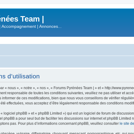
nées Team |
| Accompagnement | Annonces...
 d’utilisation
r « nous », « notre », « nos », « Forums Pyrénées Team | » et « http://www.pyren
ment responsable de toutes les conditions suivantes, veuillez ne pas utiliser et a
informer de ces modifications, bien que nous vous conseillons de vérifier régulièr
été effectuées, vous acceptez d’être légalement responsable des conditions modifi
 logiciel phpBB » et « phpBB Limited ») qui est un logiciel de forum de discussio
iel phpBB a pour seul but de faciliter les discussions sur internet et phpBB Limit
ptons pas. Pour plus d’informations concernant phpBB, veuillez consulter
le site 
obscène, vulgaire, diffamatoire, choquant, menaçant, pornographique, etc. qui pourr