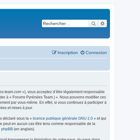
Rechercher
Recherche avancé
Inscription
Connexion
ees-team.com »), vous acceptez d’être légalement responsable
ccéder à « Forums Pyrénées Team | ». Nous pouvons modifier ces
ement par vous-même. En effet, si vous continuez à participer à
ées et mises à jour.
ns déclaré sous la «
licence publique générale GNU 2.0
» et qui
ed ne peut en aucun cas être tenu comme responsable de la
de phpBB
(en anglais).
ait transgresser la législation de votre pays, du pays dans