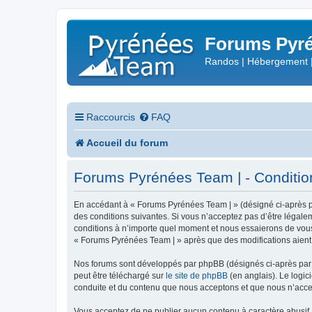
Forums Pyré
Randos | Hébergement 
Raccourcis
FAQ
Accueil du forum
Forums Pyrénées Team | - Conditions
En accédant à « Forums Pyrénées Team | » (désigné ci-après pa
des conditions suivantes. Si vous n’acceptez pas d’être légale
conditions à n’importe quel moment et nous essaierons de vous 
« Forums Pyrénées Team | » après que des modifications aient 
Nos forums sont développés par phpBB (désignés ci-après par «
peut être téléchargé sur
le site de phpBB
(en anglais). Le logic
conduite et du contenu que nous acceptons et que nous n’acce
Vous acceptez de ne publier aucun contenu à caractère abusif, 