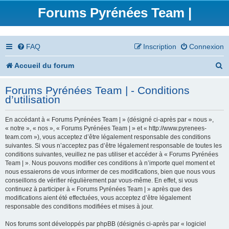
Forums Pyrénées Team |
FAQ
Inscription
Connexion
R
Accueil du forum
e
Forums Pyrénées Team | - Conditions
c
d’utilisation
h
En accédant à « Forums Pyrénées Team | » (désigné ci-après par « nous »,
e
« notre », « nos », « Forums Pyrénées Team | » et « http://www.pyrenees-
team.com »), vous acceptez d’être légalement responsable des conditions
r
suivantes. Si vous n’acceptez pas d’être légalement responsable de toutes les
conditions suivantes, veuillez ne pas utiliser et accéder à « Forums Pyrénées
c
Team | ». Nous pouvons modifier ces conditions à n’importe quel moment et
nous essaierons de vous informer de ces modifications, bien que nous vous
h
conseillons de vérifier régulièrement par vous-même. En effet, si vous
continuez à participer à « Forums Pyrénées Team | » après que des
e
modifications aient été effectuées, vous acceptez d’être légalement
responsable des conditions modifiées et mises à jour.
r
Nos forums sont développés par phpBB (désignés ci-après par « logiciel