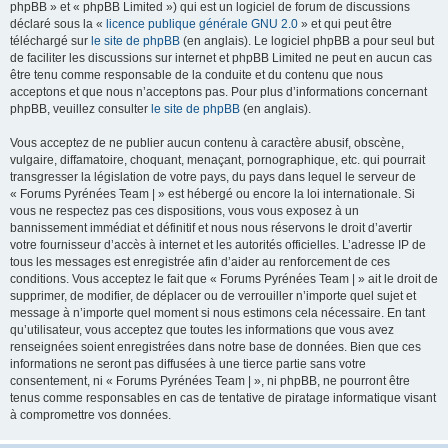
phpBB » et « phpBB Limited ») qui est un logiciel de forum de discussions
déclaré sous la «
licence publique générale GNU 2.0
» et qui peut être
téléchargé sur
le site de phpBB
(en anglais). Le logiciel phpBB a pour seul but
de faciliter les discussions sur internet et phpBB Limited ne peut en aucun cas
être tenu comme responsable de la conduite et du contenu que nous
acceptons et que nous n’acceptons pas. Pour plus d’informations concernant
phpBB, veuillez consulter
le site de phpBB
(en anglais).
Vous acceptez de ne publier aucun contenu à caractère abusif, obscène,
vulgaire, diffamatoire, choquant, menaçant, pornographique, etc. qui pourrait
transgresser la législation de votre pays, du pays dans lequel le serveur de
« Forums Pyrénées Team | » est hébergé ou encore la loi internationale. Si
vous ne respectez pas ces dispositions, vous vous exposez à un
bannissement immédiat et définitif et nous nous réservons le droit d’avertir
votre fournisseur d’accès à internet et les autorités officielles. L’adresse IP de
tous les messages est enregistrée afin d’aider au renforcement de ces
conditions. Vous acceptez le fait que « Forums Pyrénées Team | » ait le droit de
supprimer, de modifier, de déplacer ou de verrouiller n’importe quel sujet et
message à n’importe quel moment si nous estimons cela nécessaire. En tant
qu’utilisateur, vous acceptez que toutes les informations que vous avez
renseignées soient enregistrées dans notre base de données. Bien que ces
informations ne seront pas diffusées à une tierce partie sans votre
consentement, ni « Forums Pyrénées Team | », ni phpBB, ne pourront être
tenus comme responsables en cas de tentative de piratage informatique visant
à compromettre vos données.