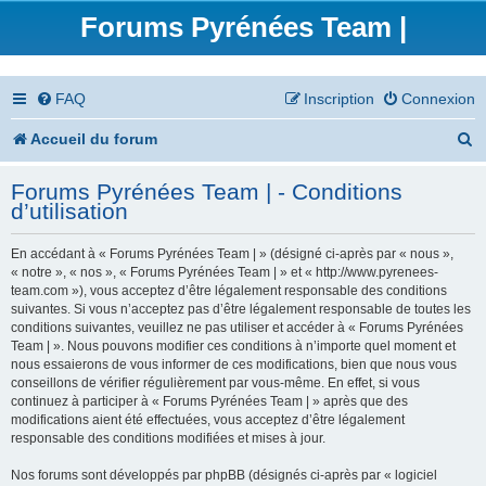
Forums Pyrénées Team |
FAQ
Inscription
Connexion
R
Accueil du forum
e
Forums Pyrénées Team | - Conditions
c
d’utilisation
h
En accédant à « Forums Pyrénées Team | » (désigné ci-après par « nous »,
e
« notre », « nos », « Forums Pyrénées Team | » et « http://www.pyrenees-
team.com »), vous acceptez d’être légalement responsable des conditions
r
suivantes. Si vous n’acceptez pas d’être légalement responsable de toutes les
conditions suivantes, veuillez ne pas utiliser et accéder à « Forums Pyrénées
c
Team | ». Nous pouvons modifier ces conditions à n’importe quel moment et
nous essaierons de vous informer de ces modifications, bien que nous vous
h
conseillons de vérifier régulièrement par vous-même. En effet, si vous
continuez à participer à « Forums Pyrénées Team | » après que des
e
modifications aient été effectuées, vous acceptez d’être légalement
responsable des conditions modifiées et mises à jour.
r
Nos forums sont développés par phpBB (désignés ci-après par « logiciel