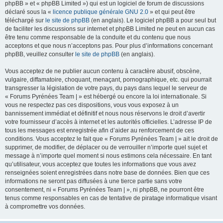
phpBB » et « phpBB Limited ») qui est un logiciel de forum de discussions
déclaré sous la «
licence publique générale GNU 2.0
» et qui peut être
téléchargé sur
le site de phpBB
(en anglais). Le logiciel phpBB a pour seul but
de faciliter les discussions sur internet et phpBB Limited ne peut en aucun cas
être tenu comme responsable de la conduite et du contenu que nous
acceptons et que nous n’acceptons pas. Pour plus d’informations concernant
phpBB, veuillez consulter
le site de phpBB
(en anglais).
Vous acceptez de ne publier aucun contenu à caractère abusif, obscène,
vulgaire, diffamatoire, choquant, menaçant, pornographique, etc. qui pourrait
transgresser la législation de votre pays, du pays dans lequel le serveur de
« Forums Pyrénées Team | » est hébergé ou encore la loi internationale. Si
vous ne respectez pas ces dispositions, vous vous exposez à un
bannissement immédiat et définitif et nous nous réservons le droit d’avertir
votre fournisseur d’accès à internet et les autorités officielles. L’adresse IP de
tous les messages est enregistrée afin d’aider au renforcement de ces
conditions. Vous acceptez le fait que « Forums Pyrénées Team | » ait le droit de
supprimer, de modifier, de déplacer ou de verrouiller n’importe quel sujet et
message à n’importe quel moment si nous estimons cela nécessaire. En tant
qu’utilisateur, vous acceptez que toutes les informations que vous avez
renseignées soient enregistrées dans notre base de données. Bien que ces
informations ne seront pas diffusées à une tierce partie sans votre
consentement, ni « Forums Pyrénées Team | », ni phpBB, ne pourront être
tenus comme responsables en cas de tentative de piratage informatique visant
à compromettre vos données.