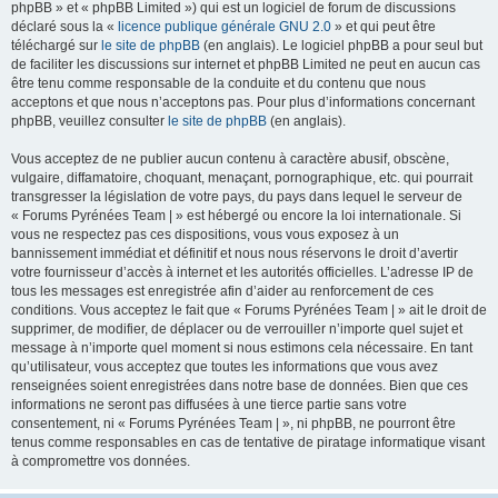
phpBB » et « phpBB Limited ») qui est un logiciel de forum de discussions
déclaré sous la «
licence publique générale GNU 2.0
» et qui peut être
téléchargé sur
le site de phpBB
(en anglais). Le logiciel phpBB a pour seul but
de faciliter les discussions sur internet et phpBB Limited ne peut en aucun cas
être tenu comme responsable de la conduite et du contenu que nous
acceptons et que nous n’acceptons pas. Pour plus d’informations concernant
phpBB, veuillez consulter
le site de phpBB
(en anglais).
Vous acceptez de ne publier aucun contenu à caractère abusif, obscène,
vulgaire, diffamatoire, choquant, menaçant, pornographique, etc. qui pourrait
transgresser la législation de votre pays, du pays dans lequel le serveur de
« Forums Pyrénées Team | » est hébergé ou encore la loi internationale. Si
vous ne respectez pas ces dispositions, vous vous exposez à un
bannissement immédiat et définitif et nous nous réservons le droit d’avertir
votre fournisseur d’accès à internet et les autorités officielles. L’adresse IP de
tous les messages est enregistrée afin d’aider au renforcement de ces
conditions. Vous acceptez le fait que « Forums Pyrénées Team | » ait le droit de
supprimer, de modifier, de déplacer ou de verrouiller n’importe quel sujet et
message à n’importe quel moment si nous estimons cela nécessaire. En tant
qu’utilisateur, vous acceptez que toutes les informations que vous avez
renseignées soient enregistrées dans notre base de données. Bien que ces
informations ne seront pas diffusées à une tierce partie sans votre
consentement, ni « Forums Pyrénées Team | », ni phpBB, ne pourront être
tenus comme responsables en cas de tentative de piratage informatique visant
à compromettre vos données.