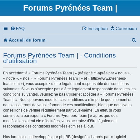
Forums Pyrénées Team |
FAQ
Inscription
Connexion
R
Accueil du forum
e
Forums Pyrénées Team | - Conditions
c
d’utilisation
h
En accédant à « Forums Pyrénées Team | » (désigné ci-après par « nous »,
e
« notre », « nos », « Forums Pyrénées Team | » et « http://www.pyrenees-
team.com »), vous acceptez d’être légalement responsable des conditions
r
suivantes. Si vous n’acceptez pas d’être légalement responsable de toutes les
conditions suivantes, veuillez ne pas utiliser et accéder à « Forums Pyrénées
c
Team | ». Nous pouvons modifier ces conditions à n’importe quel moment et
nous essaierons de vous informer de ces modifications, bien que nous vous
h
conseillons de vérifier régulièrement par vous-même. En effet, si vous
continuez à participer à « Forums Pyrénées Team | » après que des
e
modifications aient été effectuées, vous acceptez d’être légalement
responsable des conditions modifiées et mises à jour.
r
Nos forums sont développés par phpBB (désignés ci-après par « logiciel