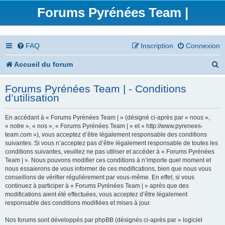
Forums Pyrénées Team |
FAQ
Inscription
Connexion
R
Accueil du forum
e
Forums Pyrénées Team | - Conditions
c
d’utilisation
h
En accédant à « Forums Pyrénées Team | » (désigné ci-après par « nous »,
e
« notre », « nos », « Forums Pyrénées Team | » et « http://www.pyrenees-
team.com »), vous acceptez d’être légalement responsable des conditions
r
suivantes. Si vous n’acceptez pas d’être légalement responsable de toutes les
conditions suivantes, veuillez ne pas utiliser et accéder à « Forums Pyrénées
c
Team | ». Nous pouvons modifier ces conditions à n’importe quel moment et
nous essaierons de vous informer de ces modifications, bien que nous vous
h
conseillons de vérifier régulièrement par vous-même. En effet, si vous
continuez à participer à « Forums Pyrénées Team | » après que des
e
modifications aient été effectuées, vous acceptez d’être légalement
responsable des conditions modifiées et mises à jour.
r
Nos forums sont développés par phpBB (désignés ci-après par « logiciel