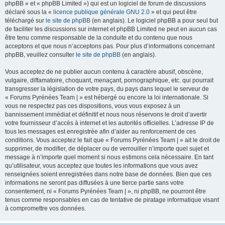
phpBB » et « phpBB Limited ») qui est un logiciel de forum de discussions
déclaré sous la «
licence publique générale GNU 2.0
» et qui peut être
téléchargé sur
le site de phpBB
(en anglais). Le logiciel phpBB a pour seul but
de faciliter les discussions sur internet et phpBB Limited ne peut en aucun cas
être tenu comme responsable de la conduite et du contenu que nous
acceptons et que nous n’acceptons pas. Pour plus d’informations concernant
phpBB, veuillez consulter
le site de phpBB
(en anglais).
Vous acceptez de ne publier aucun contenu à caractère abusif, obscène,
vulgaire, diffamatoire, choquant, menaçant, pornographique, etc. qui pourrait
transgresser la législation de votre pays, du pays dans lequel le serveur de
« Forums Pyrénées Team | » est hébergé ou encore la loi internationale. Si
vous ne respectez pas ces dispositions, vous vous exposez à un
bannissement immédiat et définitif et nous nous réservons le droit d’avertir
votre fournisseur d’accès à internet et les autorités officielles. L’adresse IP de
tous les messages est enregistrée afin d’aider au renforcement de ces
conditions. Vous acceptez le fait que « Forums Pyrénées Team | » ait le droit de
supprimer, de modifier, de déplacer ou de verrouiller n’importe quel sujet et
message à n’importe quel moment si nous estimons cela nécessaire. En tant
qu’utilisateur, vous acceptez que toutes les informations que vous avez
renseignées soient enregistrées dans notre base de données. Bien que ces
informations ne seront pas diffusées à une tierce partie sans votre
consentement, ni « Forums Pyrénées Team | », ni phpBB, ne pourront être
tenus comme responsables en cas de tentative de piratage informatique visant
à compromettre vos données.